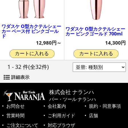
ワダスケ O型カクテルシェー
ワダスケ O型カクテルシェー
カー ベース付 ピンクゴール
カー ピンクゴールド 700ml
ド
14,300円
12,980円～
カートに入れる
カートに入れる
1 - 32 件
(全32件)
詳細表示
株式会社 ナランハ
バー・ツール ナランハ
お問合せ
会社案内
規約・同意事項
営業時間
ご利用ガイド
店舗
ご注文について
対応ブラウザ