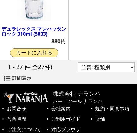
デュラレックス マンハッタン
ロック 310ml (5833)
880円
カートに入れる
1 - 27 件
(全27件)
詳細表示
株式会社 ナランハ
バー・ツール ナランハ
お問合せ
会社案内
規約・同意事項
営業時間
ご利用ガイド
店舗
ご注文について
対応ブラウザ