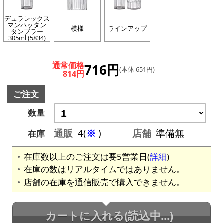
デュラレックス
マンハッタン
模様
ラインアップ
タンブラー
305ml (5834)
通常価格
716円
(本体 651円)
814円
ご注文
数量
通販
4(
※
)
店舗
準備無
在庫
在庫数以上のご注文は要5営業日(
詳細
)
在庫の数はリアルタイムではありません。
店舗の在庫を通信販売で購入できません。
カートに入れる
(読込中...)