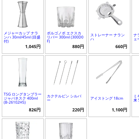
メジャーカップ ナラ
ボルゴノボ エクスカ
ストレーナー ナラン
ナ
ンハ 30ml/45ml (目盛
リバー 300ml (300D0
ハ
ェ
付)
F)
1,045円
880円
660円
TSG ロングタンブラー
カクテルピン シルバ
ミ
ジャパネスク 400ml
アイストング 18cm
ー
来 
(B-26102HS)
826円
220円
1,100円