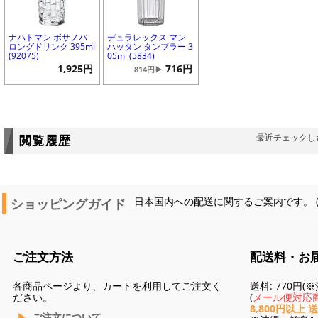
ナハトマン ボサノバ
デュラレックス マン
ロングドリンク 395ml
ハッタン タンブラー 3
(92075)
05ml (5834)
1,925円
716円
814円▶
最近チェックし
閲覧履歴
ショッピングガイド
日本国内への配送に関するご案内です。 
ご注文方法
配送料・お
各商品ページより、カートを利用してご注文く
送料: 770円
ださい。
(
メール便対応商
8,800円以上 
ご注文について