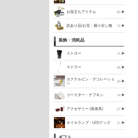
お役立ちアイテム
60
訳あり品/お宝・掘り出し物
19
装飾・消耗品
ストロー
15
マドラー
49
カクテルピン・デコレーショ
34
ン
コースター・ナプキン
14
アクセサリー (装身具)
27
オイルランプ・LEDグッズ
31
ギフト