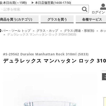
販:本日出荷(～15時)
本日店舗営業(14:00-17:50)
ログイン
商品を買う(カテゴリ)
グラスを買う
各種サービス
バー・ツール
トップ
グラス・カップ
グラス (用途・形状別)
ホ
デュラレックス マンハッタン ロック 310ml (5833)
バー・ツール
トップ
グラス・カップ
グラス (ブランド別)
その
バー・ツール
トップ
グラス・カップ
グラス (用途・形状別)
ロ
デュラレックス マンハッタン ロック 310ml (5833)
デュラレックス マンハッタン ロック 310ml (5833)
#S-29562 Duralex Manhattan Rock 310ml (5833)
デュラレックス マンハッタン ロック 310ml