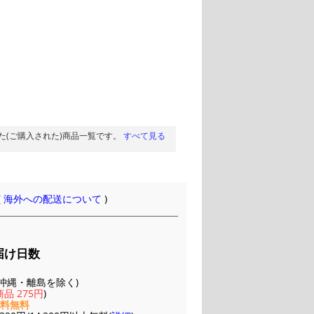
た(ご購入された)商品一覧です。
すべて見る
(
海外への配送について
)
届け日数
(※沖縄・離島を除く)
品 275円
)
送料無料