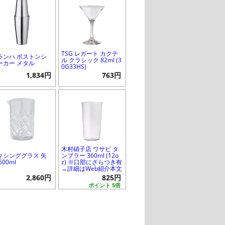
TSG レガート カクテ
ランハ ボストンシ
ル クラシック 82ml (3
ーカー メタル
0G33HS)
1,834円
763円
木村硝子店 ワサビ タ
キシンググラス 矢
ンブラー 360ml (12o
500ml
z) ※口部にざらつき有
→詳細はWeb紹介本文
2,860円
825円
ポイント 5倍