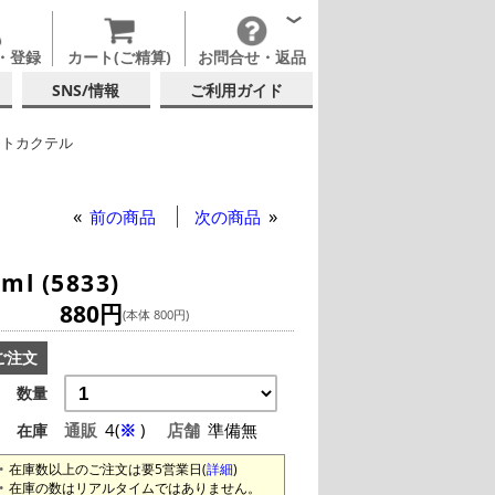
・登録
カート(ご精算)
お問合せ・返品
SNS/情報
ご利用ガイド
ットカクテル
他ブランド
ックグラス
前の商品
次の商品
 (5833)
880円
(本体 800円)
ご注文
数量
通販
4(
※
)
店舗
準備無
在庫
在庫数以上のご注文は要5営業日(
詳細
)
在庫の数はリアルタイムではありません。