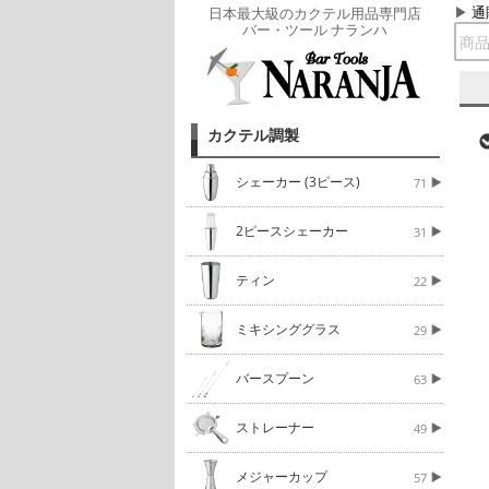
通
日本最大級のカクテル用品専門店
バー・ツール ナランハ
カクテル調製
シェーカー (3ピース)
71
2ピースシェーカー
31
ティン
22
ミキシンググラス
29
バースプーン
63
ストレーナー
49
メジャーカップ
57