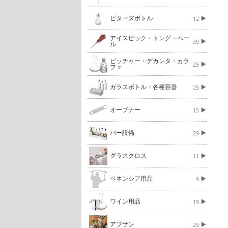
ビターズボトル
12
アイスピック・トング・ペー
39
ル
ピッチャー・デカンタ・カラ
25
フェ
ガラスボトル・各種容器
25
オープナー
15
バー設備
29
グラスクロス
11
ベネンシア用品
9
ワイン用品
19
アブサン
29