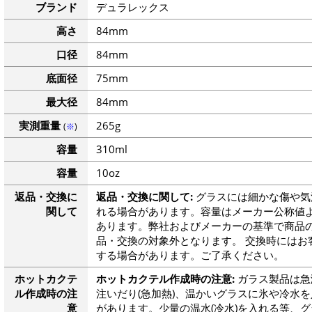
ブランド
デュラレックス
高さ
84mm
口径
84mm
底面径
75mm
最大径
84mm
実測重量
265g
(
※
)
容量
310ml
容量
10oz
返品・交換に
返品・交換に関して:
グラスには細かな傷や気
関して
れる場合があります。容量はメーカー公称値よ
あります。弊社およびメーカーの基準で商品
品・交換の対象外となります。 交換時にはお
する場合があります。ご了承ください。
ホットカクテ
ホットカクテル作成時の注意:
ガラス製品は急
ル作成時の注
注いだり(急加熱)、温かいグラスに氷や冷水を
意
があります。少量の温水(冷水)を入れる等、