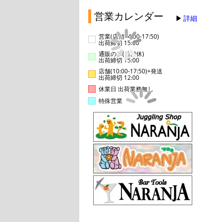
営業カレンダー
詳細
営業(店舗14:00-17:50)
出荷締切 15:00
通販のみ(店舗休)
出荷締切 15:00
店舗(10:00-17:50)+発送
出荷締切 12:00
休業日 出荷業務無し
特殊営業