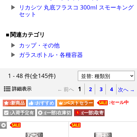
リカシツ 丸底フラスコ 300ml スモーキング
セット
関連カテゴリ
カップ・その他
ガラスボトル・各種容器
1 - 48 件
(全145件)
1
詳細表示
← 前へ
2
3
4
次へ →
:セール中
:新商品
:おすすめ
:ベストセラー
:入荷予定有
:(一部)在庫切
:(一部)取寄