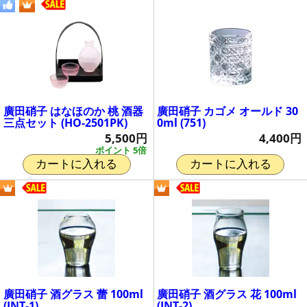
廣田硝子 はなほのか 桃 酒器
廣田硝子 カゴメ オールド 30
三点セット (HO-2501PK)
0ml (751)
5,500円
4,400円
ポイント 5倍
カートに入れる
カートに入れる
廣田硝子 酒グラス 蕾 100ml
廣田硝子 酒グラス 花 100ml
(INT-1)
(INT-2)