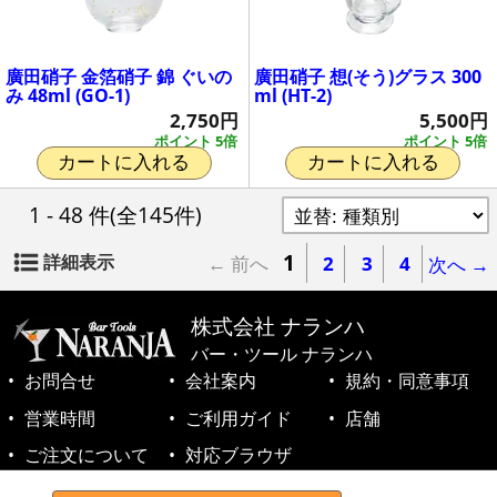
廣田硝子 金箔硝子 錦 ぐいの
廣田硝子 想(そう)グラス 300
み 48ml (GO-1)
ml (HT-2)
2,750円
5,500円
ポイント 5倍
ポイント 5倍
カートに入れる
カートに入れる
1 - 48 件
(全145件)
1
詳細表示
← 前へ
2
3
4
次へ →
株式会社 ナランハ
バー・ツール ナランハ
お問合せ
会社案内
規約・同意事項
営業時間
ご利用ガイド
店舗
ご注文について
対応ブラウザ
©1999-2026 NARANJA Inc. All Rights Reserved.