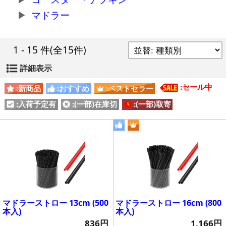
マドラー
1 - 15 件
(全15件)
詳細表示
:セール中
:新商品
:おすすめ
:ベストセラー
:入荷予定有
:(一部)在庫切
:(一部)取寄
マドラーストロー 13cm (500
マドラーストロー 16cm (800
本入)
本入)
836円
1,166円