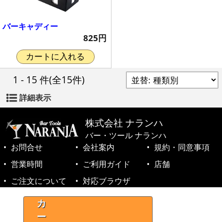
バーキャディー
825円
カートに入れる
1 - 15 件
(全15件)
詳細表示
株式会社 ナランハ
バー・ツール ナランハ
お問合せ
会社案内
規約・同意事項
営業時間
ご利用ガイド
店舗
ご注文について
対応ブラウザ
©1999-2026 NARANJA Inc. All Rights Reserved.
カ
ー