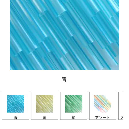
青
青
黄
緑
アソート
スト