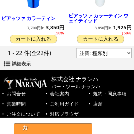
ピアッツァ カラーティン ウ
ピアッツァ カラーティン
ェイティッド
3,850円
1,925円
7,700円▶
3,850円▶
↓50%
↓50%
カートに入れる
カートに入れる
1 - 22 件
(全22件)
詳細表示
株式会社 ナランハ
バー・ツール ナランハ
お問合せ
会社案内
規約・同意事項
営業時間
ご利用ガイド
店舗
ご注文について
対応ブラウザ
©1999-2026 NARANJA Inc. All Rights Reserved.
カ