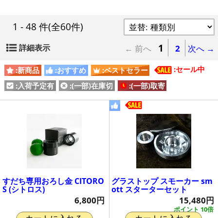
1 - 48 件
(全60件)
1
詳細表示
← 前へ
2
次へ →
:セール中
:新商品
:おすすめ
:ベストセラー
:入荷予定有
:(一部)在庫切
:(一部)取寄
すだち専用おろし金 CITORO
グラストップ スモーカー sm
S (シトロス)
ott スターターセット
6,800円
15,480円
ポイント 10倍