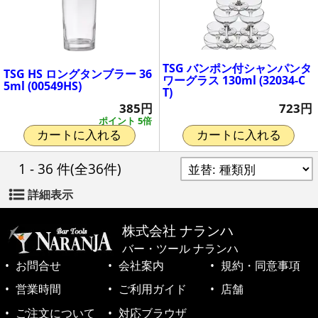
TSG バンポン付シャンパンタ
TSG HS ロングタンブラー 36
ワーグラス 130ml (32034-C
5ml (00549HS)
T)
385円
723円
ポイント 5倍
カートに入れる
カートに入れる
1 - 36 件
(全36件)
詳細表示
株式会社 ナランハ
バー・ツール ナランハ
お問合せ
会社案内
規約・同意事項
営業時間
ご利用ガイド
店舗
ご注文について
対応ブラウザ