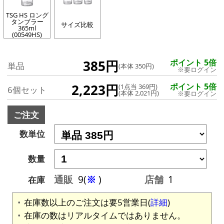
TSG HS ロング
タンブラー
サイズ比較
365ml
(00549HS)
385円
ポイント 5倍
単品
(本体 350円)
※要ログイン
2,223円
ポイント 5倍
(1点当 369円)
6個セット
(本体 2,021円)
※要ログイン
ご注文
数単位
数量
通販
9(
※
)
店舗
1
在庫
在庫数以上のご注文は要5営業日(
詳細
)
在庫の数はリアルタイムではありません。