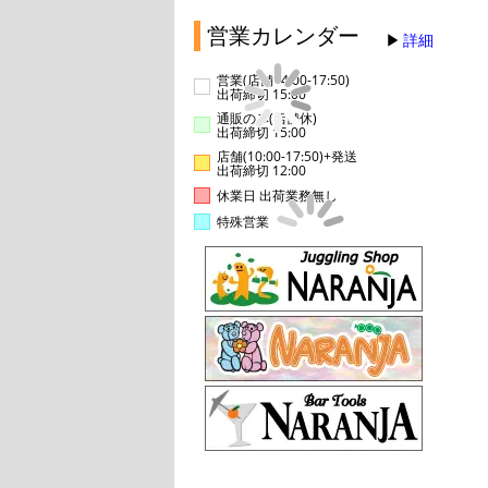
営業カレンダー
詳細
営業(店舗14:00-17:50)
出荷締切 15:00
通販のみ(店舗休)
出荷締切 15:00
店舗(10:00-17:50)+発送
出荷締切 12:00
休業日 出荷業務無し
特殊営業