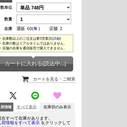
数単位
数量
通販
60(
※
)
店舗
2
在庫
在庫数以上のご注文は要5営業日(
詳細
)
在庫の数はリアルタイムではありません。
店舗の在庫を通信販売で購入できません。
カートに入れる
(読込中...)
カートを見る
・ご精算
入荷情報
すべて表示
在庫切のみ表示
現在すべて在庫があります。
をクリックして
入荷情報をすべて表示