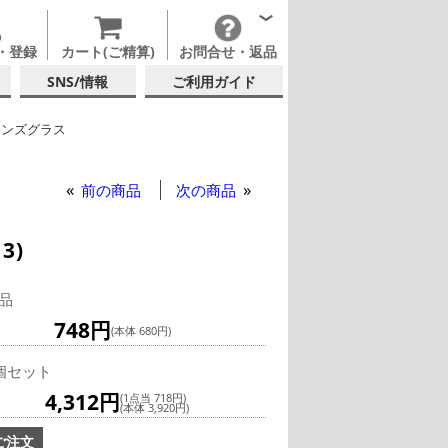
・登録
カート(ご精算)
お問合せ・返品
SNS/情報
ご利用ガイド
リンズグラス
佐々木ガラス
前の商品
次の商品
3)
品
748円
(本体 680円)
個セット
4,312円
(1点当 718円)
(本体 3,920円)
ご注文