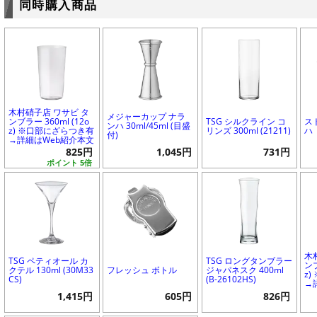
同時購入商品
木村硝子店 ワサビ タ
メジャーカップ ナラ
ンブラー 360ml (12o
TSG シルクライン コ
ス
ンハ 30ml/45ml (目盛
z) ※口部にざらつき有
リンズ 300ml (21211)
ハ
付)
→詳細はWeb紹介本文
825円
1,045円
731円
ポイント 5倍
木
TSG ペティオール カ
TSG ロングタンブラー
ンブ
クテル 130ml (30M33
フレッシュ ボトル
ジャパネスク 400ml
z
CS)
(B-26102HS)
→
1,415円
605円
826円