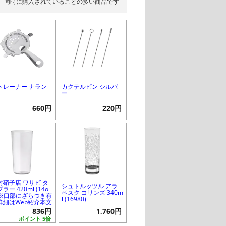
同時に購入されていることの多い商品です
トレーナー ナラン
カクテルピン シルバ
ー
660円
220円
村硝子店 ワサビ タ
シュトルッツル アラ
ラー 420ml (14o
ベスク コリンズ 340m
) ※口部にざらつき有
l (16980)
詳細はWeb紹介本文
836円
1,760円
ポイント 5倍