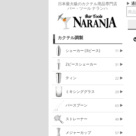
通
日本最大級のカクテル用品専門店
バー・ツール ナランハ
カクテル調製
シェーカー (3ピース)
71
2ピースシェーカー
31
ティン
22
ミキシンググラス
29
バースプーン
63
ストレーナー
49
メジャーカップ
57