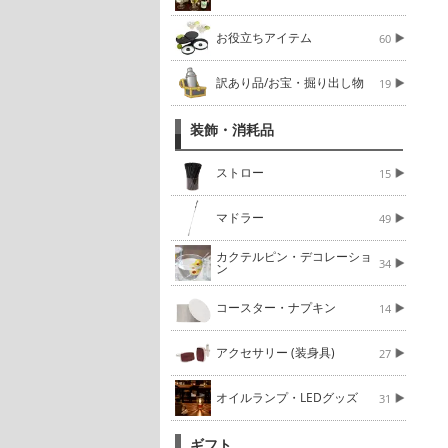
お役立ちアイテム
60
訳あり品/お宝・掘り出し物
19
装飾・消耗品
ストロー
15
マドラー
49
カクテルピン・デコレーショ
34
ン
コースター・ナプキン
14
アクセサリー (装身具)
27
オイルランプ・LEDグッズ
31
ギフト