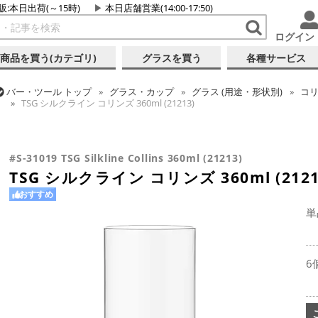
販:本日出荷(～15時)
本日店舗営業(14:00-17:50)
ログイン
商品を買う(カテゴリ)
グラスを買う
各種サービス
バー・ツール
トップ
グラス・カップ
グラス (用途・形状別)
コ
TSG シルクライン コリンズ 360ml (21213)
バー・ツール
トップ
グラス・カップ
グラス (ブランド別)
東洋
TSG シルクライン コリンズ 360ml (21213)
#S-31019 TSG Silkline Collins 360ml (21213)
TSG シルクライン コリンズ 360ml (2121
おすすめ
単
6