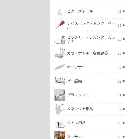
ビターズボトル
12
アイスピック・トング・ペー
39
ル
ピッチャー・デカンタ・カラ
25
フェ
ガラスボトル・各種容器
25
オープナー
15
バー設備
29
グラスクロス
11
ベネンシア用品
9
ワイン用品
19
アブサン
29