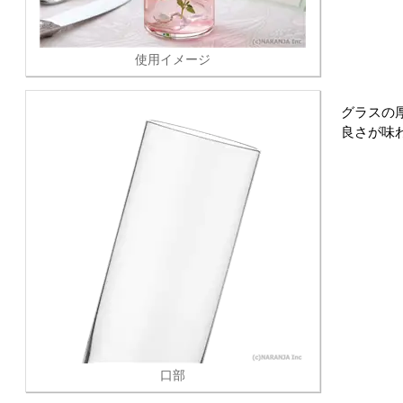
使用イメージ
グラスの
良さが味
口部