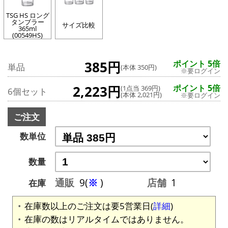
TSG HS ロング
タンブラー
サイズ比較
365ml
(00549HS)
385円
ポイント 5倍
単品
(本体 350円)
※要ログイン
2,223円
ポイント 5倍
(1点当 369円)
6個セット
(本体 2,021円)
※要ログイン
ご注文
数単位
数量
通販
9(
※
)
店舗
1
在庫
在庫数以上のご注文は要5営業日(
詳細
)
在庫の数はリアルタイムではありません。