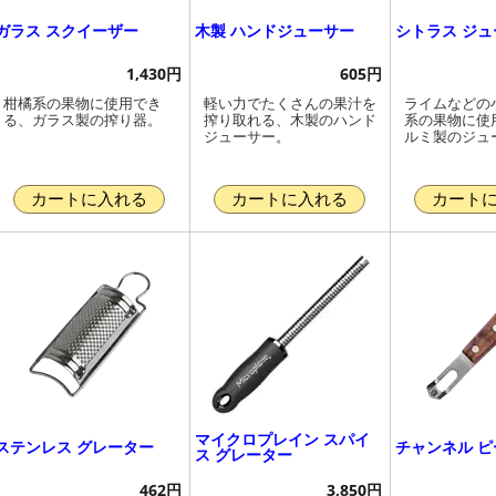
ガラス スクイーザー
木製 ハンドジューサー
シトラス ジュ
1,430円
605円
柑橘系の果物に使用でき
軽い力でたくさんの果汁を
ライムなどの
る、ガラス製の搾り器。
搾り取れる、木製のハンド
系の果物に使
ジューサー。
ルミ製のジュ
カートに入れる
カートに入れる
カート
マイクロプレイン スパイ
ステンレス グレーター
チャンネル ピ
ス グレーター
462円
3,850円