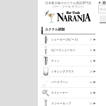
通
日本最大級のカクテル用品専門店
バー・ツール ナランハ
カクテル調製
シェーカー (3ピース)
71
2ピースシェーカー
31
ティン
22
ミキシンググラス
29
バースプーン
63
ストレーナー
49
メジャーカップ
57