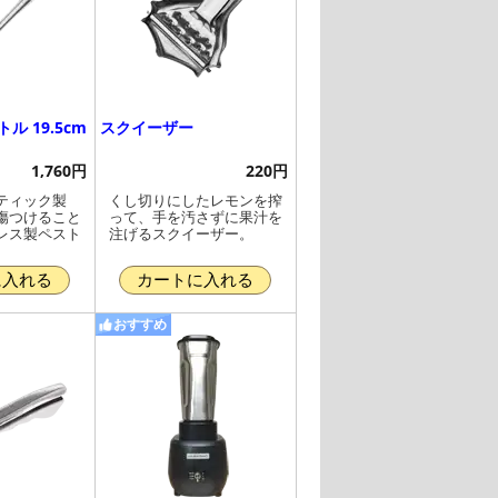
ル 19.5cm
スクイーザー
1,760円
220円
ティック製
くし切りにしたレモンを搾
傷つけること
って、手を汚さずに果汁を
レス製ペスト
注げるスクイーザー。
に入れる
カートに入れる
おすすめ