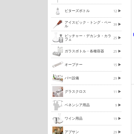
ビターズボトル
12
アイスピック・トング・ペー
39
ル
ピッチャー・デカンタ・カラ
25
フェ
ガラスボトル・各種容器
25
オープナー
15
バー設備
29
グラスクロス
11
ベネンシア用品
9
ワイン用品
19
アブサン
29