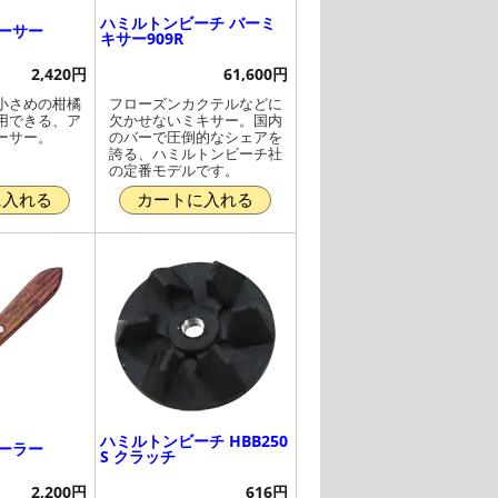
ハミルトンビーチ バーミ
ーサー
キサー909R
2,420円
61,600円
小さめの柑橘
フローズンカクテルなどに
用できる、ア
欠かせないミキサー。国内
ーサー。
のバーで圧倒的なシェアを
誇る、ハミルトンビーチ社
の定番モデルです。
に入れる
カートに入れる
ハミルトンビーチ HBB250
ーラー
S クラッチ
2,200円
616円