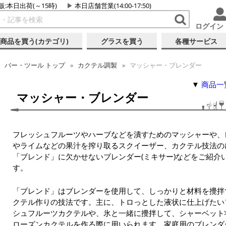
販:本日出荷(～15時)
本日店舗営業(14:00-17:50)
ログイン
商品を買う(カテゴリ)
グラスを買う
各種サービス
バー・ツール トップ
カクテル調製
マッシャー・ブレンダー
▼
商品一
マッシャー・ブレンダー
フレッシュフルーツやハーブなどを潰すためのマッシャーや、
やライムなどの果汁を搾り取るスクイーザー、カクテル技法の
「ブレンド」に欠かせないブレンダー(ミキサー)などをご紹介
す。
「ブレンド」はブレンダーを使用して、しっかりと材料を攪拌
クテル作りの技法です。主に、トロっとした液状に仕上げたい
シュフルーツカクテルや、氷と一緒に攪拌して、シャーベット
ローズンカクテルを作る際に用いられます。家庭用のブレンダ