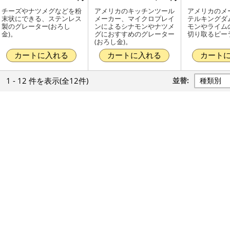
チーズやナツメグなどを粉
アメリカのキッチンツール
アメリカのメ
末状にできる、ステンレス
メーカー、マイクロプレイ
テルキングダ
製のグレーター(おろし
ンによるシナモンやナツメ
モンやライム
金)。
グにおすすめのグレーター
切り取るピー
(おろし金)。
カートに入れる
カートに入れる
カート
1 - 12 件
を表示
(全12件)
並替: