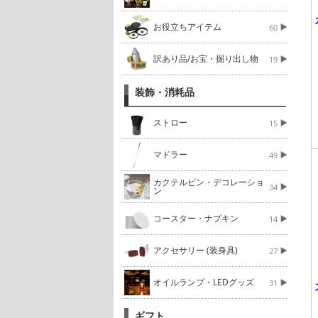
お役立ちアイテム
60
訳あり品/お宝・掘り出し物
19
装飾・消耗品
ストロー
15
マドラー
49
カクテルピン・デコレーショ
34
ン
コースター・ナプキン
14
アクセサリー (装身具)
27
オイルランプ・LEDグッズ
31
ギフト