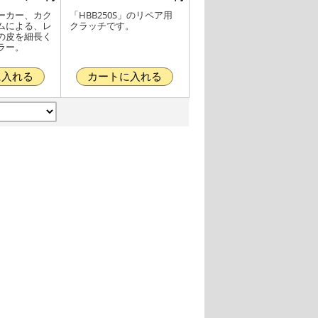
ーカー、カク
「HBB250S」のリペア用
ムによる、レ
クラッチです。
の皮を細長く
ラー。
に入れる
カートに入れる