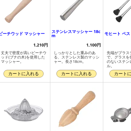
ステンレスマッシャー 18c
ビーチウッド マッシャー
モヒート ペスト
m
1,210円
1,100円
丈夫で密度が高いビーチウ
しっかりとした重みのあ
先端がプラス
ッド(ブナの木)を使用した
る、ステンレス製のマッシ
で、グラスを
マッシャー。
ャー。長さ18cm。
のないステン
ル。
カートに入れる
カートに入れる
カート