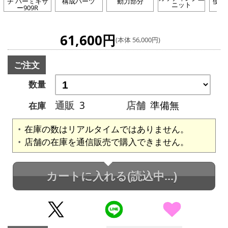
チ バーミキサ
構成パーツ
動力部分
使用
ニット
ー909R
61,600円
(本体 56,000円)
ご注文
数量
通販
3
店舗
準備無
在庫
在庫の数はリアルタイムではありません。
店舗の在庫を通信販売で購入できません。
カートに入れる
(読込中...)