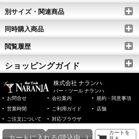
別サイズ・関連商品
同時購入商品
閲覧履歴
ショッピングガイド
株式会社 ナランハ
バー・ツール ナランハ
お問合せ
会社案内
規約・同意事項
営業時間
ご利用ガイド
店舗
ご注文について
対応ブラウザ
©1999-2026 NARANJA Inc. All Rights Reserved.
カートを
カートに入れる
(読込中...)
見る