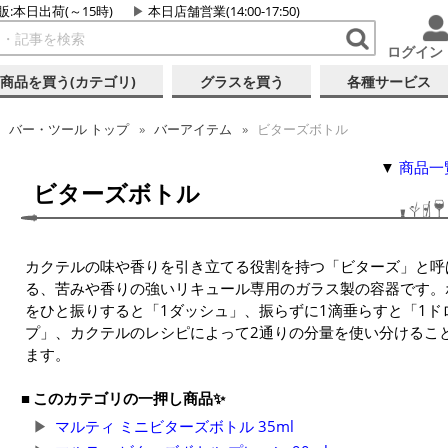
販:本日出荷(～15時)
本日店舗営業(14:00-17:50)
ログイン
商品を買う(カテゴリ)
グラスを買う
各種サービス
バー・ツール トップ
バーアイテム
ビターズボトル
▼
商品一
ビターズボトル
カクテルの味や香りを引き立てる役割を持つ「ビターズ」と呼
る、苦みや香りの強いリキュール専用のガラス製の容器です。
をひと振りすると「1ダッシュ」、振らずに1滴垂らすと「1ド
プ」、カクテルのレシピによって2通りの分量を使い分けるこ
ます。
このカテゴリの一押し商品✨
マルティ ミニビターズボトル 35ml