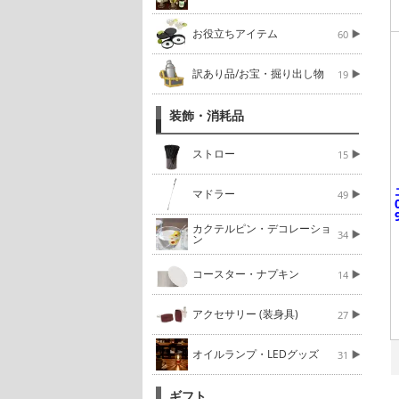
お役立ちアイテム
60
訳あり品/お宝・掘り出し物
19
装飾・消耗品
ストロー
15
マドラー
49
カクテルピン・デコレーショ
34
ン
コースター・ナプキン
14
アクセサリー (装身具)
27
オイルランプ・LEDグッズ
31
ギフト