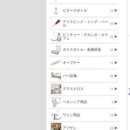
ビターズボトル
12
アイスピック・トング・ペー
39
ル
ピッチャー・デカンタ・カラ
25
フェ
ガラスボトル・各種容器
25
オープナー
15
バー設備
29
グラスクロス
11
ベネンシア用品
9
ワイン用品
19
アブサン
29