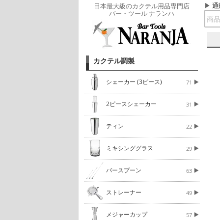
通
日本最大級のカクテル用品専門店
バー・ツール ナランハ
カクテル調製
シェーカー (3ピース)
71
2ピースシェーカー
31
ティン
22
ミキシンググラス
29
バースプーン
63
ストレーナー
49
メジャーカップ
57