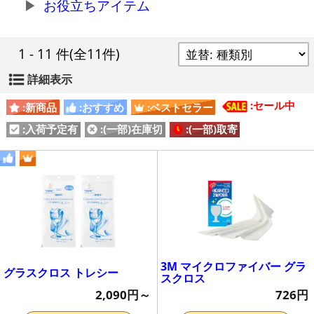
お役立ちアイテム
1 - 11 件
(全11件)
詳細表示
:セール中
:新商品
:おすすめ
:ベストセラー
:入荷予定有
:(一部)在庫切
:(一部)取寄
3M マイクロファイバー グラ
グラスクロス トレシー
スクロス
2,090円～
726円