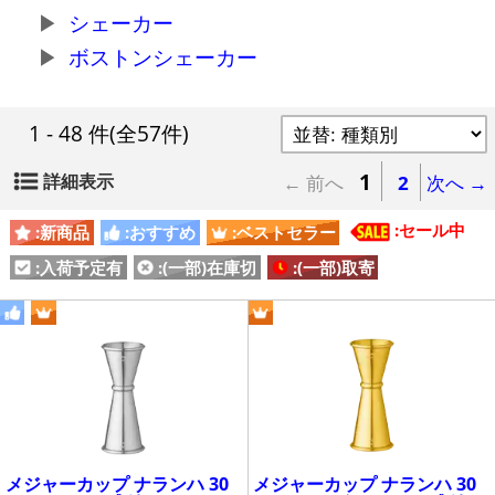
シェーカー
ボストンシェーカー
1 - 48 件
(全57件)
1
詳細表示
← 前へ
2
次へ →
:セール中
:新商品
:おすすめ
:ベストセラー
:入荷予定有
:(一部)在庫切
:(一部)取寄
メジャーカップ ナランハ 30
メジャーカップ ナランハ 30