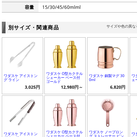
容量
15/30/45/60mlml
サイズや色の異な
別サイズ・関連商品
ワダスケ O型カクテル
ワダスケ アイストン
ワダスケ 銅製マグ 30
ワ
シェーカー ベース付
グ ライン
0ml
ェ
ゴールド
3,025円
12,980円～
6,820円
ワダスケ O型カクテル
ワダスケ ノープロン
ワダスケ アイストン
ワ
シェーカー ベース付
グ ストレーナー ピン