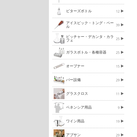
ビターズボトル
12
アイスピック・トング・ペー
39
ル
ピッチャー・デカンタ・カラ
25
フェ
ガラスボトル・各種容器
25
オープナー
15
バー設備
29
グラスクロス
11
ベネンシア用品
9
ワイン用品
19
アブサン
29