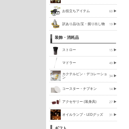
お役立ちアイテム
60
訳あり品/お宝・掘り出し物
19
装飾・消耗品
ストロー
15
マドラー
49
カクテルピン・デコレーショ
34
ン
コースター・ナプキン
14
アクセサリー (装身具)
27
オイルランプ・LEDグッズ
31
ギフト