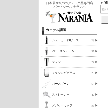
通
日本最大級のカクテル用品専門店
バー・ツール ナランハ
カクテル調製
シェーカー (3ピース)
71
2ピースシェーカー
31
ティン
22
ミキシンググラス
29
バースプーン
63
ストレーナー
49
メジャーカップ
57