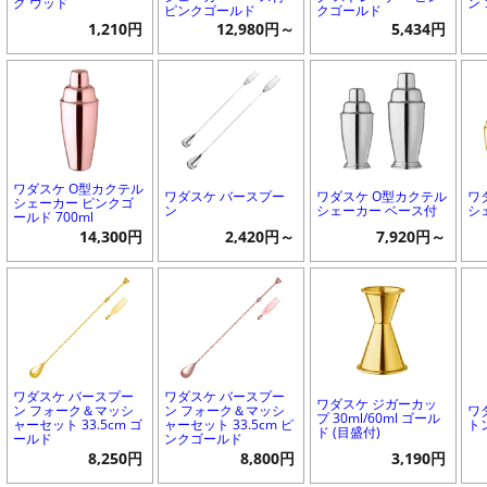
グ ウッド
ン
ピンクゴールド
クゴールド
1,210円
12,980円～
5,434円
ワダスケ O型カクテル
ワダスケ バースプー
ワダスケ O型カクテル
ワ
シェーカー ピンクゴ
ン
シェーカー ベース付
シ
ールド 700ml
14,300円
2,420円～
7,920円～
ワダスケ バースプー
ワダスケ バースプー
ワダスケ ジガーカッ
ン フォーク＆マッシ
ン フォーク＆マッシ
ワ
プ 30ml/60ml ゴール
ャーセット 33.5cm ゴ
ャーセット 33.5cm ピ
ト
ド (目盛付)
ールド
ンクゴールド
8,250円
8,800円
3,190円