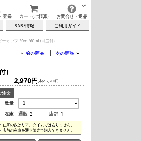
・登録
カート(ご精算)
お問合せ・返品
SNS/情報
ご利用ガイド
カップ 30ml/60ml (目盛付)
前の商品
次の商品
付)
2,970円
(本体 2,700円)
ご注文
数量
通販
2
店舗
1
在庫
在庫の数はリアルタイムではありません。
店舗の在庫を通信販売で購入できません。