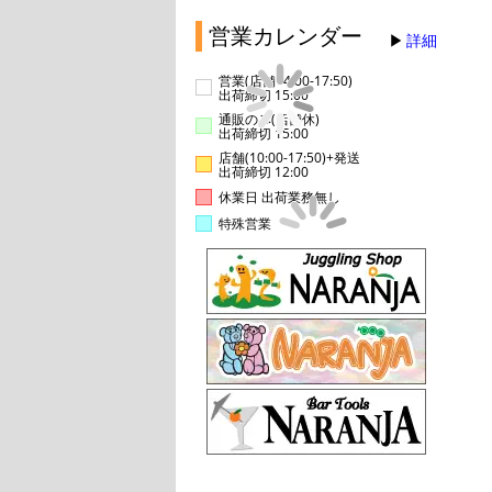
営業カレンダー
詳細
営業(店舗14:00-17:50)
出荷締切 15:00
通販のみ(店舗休)
出荷締切 15:00
店舗(10:00-17:50)+発送
出荷締切 12:00
休業日 出荷業務無し
特殊営業