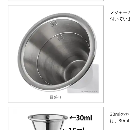
メジャー
付いてい
目盛り
30mlの
は、30m