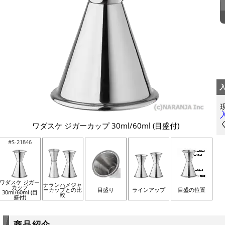
ワダスケ ジガーカップ 30ml/60ml (目盛付)
#S-21846
ワダスケ ジガー
ナランハメジャ
カップ
ーカップとの比
目盛り
ラインアップ
目盛の位置
30ml/60ml (目
較
盛付)
商品紹介