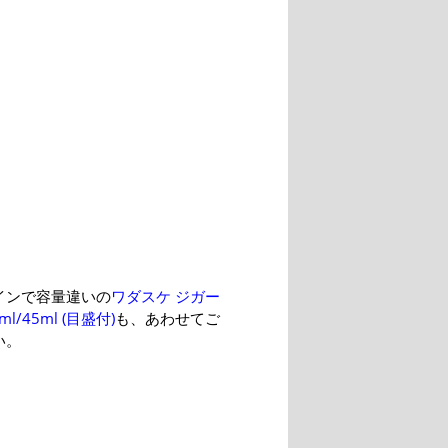
インで容量違いの
ワダスケ ジガー
l/45ml (目盛付)
も、あわせてご
い。