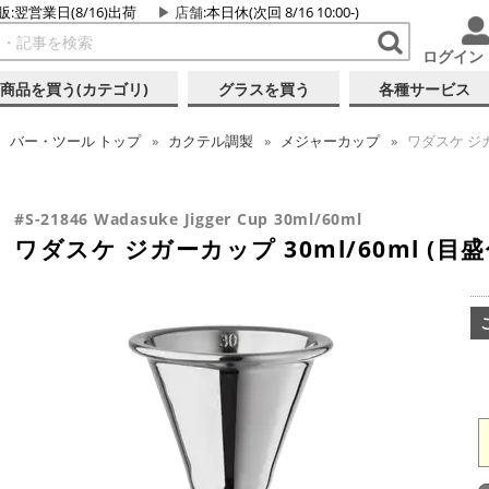
販:翌営業日(8/16)出荷
店舗
:本日休(次回 8/16 10:00-)
ログイン
商品を買う(カテゴリ)
グラスを買う
各種サービス
バー・ツール
トップ
カクテル調製
メジャーカップ
ワダスケ ジガー
#S-21846 Wadasuke Jigger Cup 30ml/60ml
ワダスケ ジガーカップ 30ml/60ml (目盛