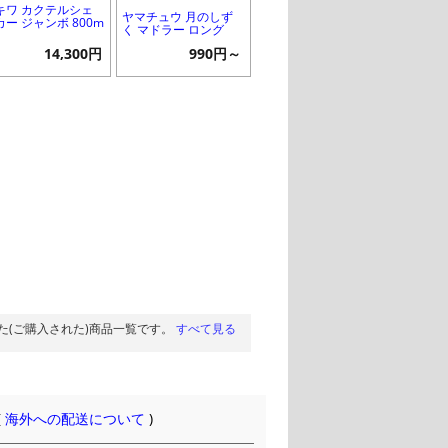
キワ カクテルシェ
ヤマチュウ 月のしず
カー ジャンボ 800m
く マドラー ロング
14,300円
990円～
た(ご購入された)商品一覧です。
すべて見る
(
海外への配送について
)