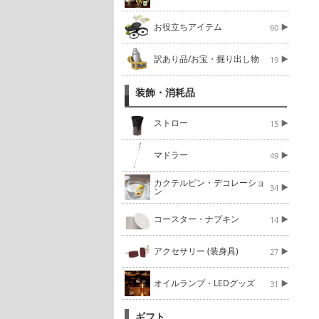
お役立ちアイテム
60
訳あり品/お宝・掘り出し物
19
装飾・消耗品
ストロー
15
マドラー
49
カクテルピン・デコレーショ
34
ン
コースター・ナプキン
14
アクセサリー (装身具)
27
オイルランプ・LEDグッズ
31
ギフト