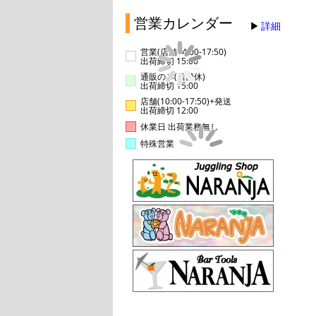
営業カレンダー
詳細
営業(店舗14:00-17:50)
出荷締切 15:00
通販のみ(店舗休)
出荷締切 15:00
店舗(10:00-17:50)+発送
出荷締切 12:00
休業日 出荷業務無し
特殊営業