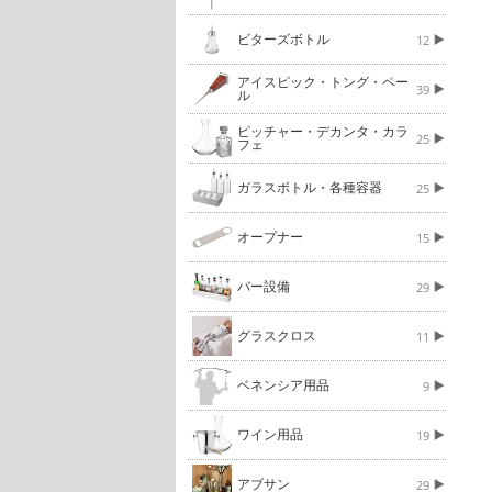
ビターズボトル
12
アイスピック・トング・ペー
39
ル
ピッチャー・デカンタ・カラ
25
フェ
ガラスボトル・各種容器
25
オープナー
15
バー設備
29
グラスクロス
11
ベネンシア用品
9
ワイン用品
19
アブサン
29