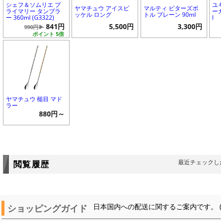
シェフ＆ソムリエ プ
ユ
ヤマチュウ アイスピ
マルティ ビターズボ
ライマリー タンブラ
ー
ッケル ロング
トル プレーン 90ml
ー 360ml (G3322)
l
841円
5,500円
3,300円
990円▶
ポイント 5倍
ヤマチュウ 槌目 マド
ラー
880円～
最近チェックし
閲覧履歴
ショッピングガイド
日本国内への配送に関するご案内です。 