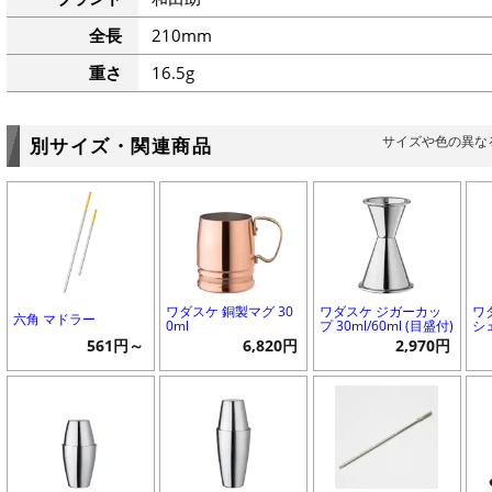
全長
210mm
重さ
16.5g
サイズや色の異な
別サイズ・関連商品
ワダスケ 銅製マグ 30
ワダスケ ジガーカッ
ワ
六角 マドラー
0ml
プ 30ml/60ml (目盛付)
シェ
561円～
6,820円
2,970円