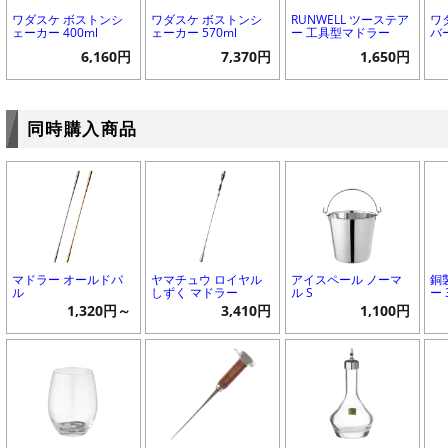
ワダスケ ボストンシ
ワダスケ ボストンシ
RUNWELL ツーステア
ワ
ェーカー 400ml
ェーカー 570ml
ー 工具型マドラー
バ
6,160円
7,370円
1,650円
同時購入商品
マドラー オールドパ
ヤマチュウ ロイヤル
アイスペール ノーマ
銅
ル
しずく マドラー
ル S
ー 
1,320円～
3,410円
1,100円