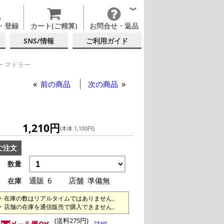
・登録
カート(ご精算)
お問合せ・返品
SNS/情報
ご利用ガイド
ー マドラー
前の商品
次の商品
1,210円
(本体 1,100円)
ご注文
数量
通販
6
店舗
準備無
在庫
在庫の数はリアルタイムではありません。
店舗の在庫を通信販売で購入できません。
(送料275円)