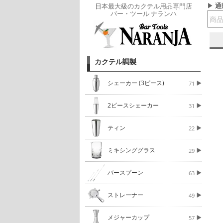
通
日本最大級のカクテル用品専門店
バー・ツール ナランハ
カクテル調製
シェーカー (3ピース)
71
2ピースシェーカー
31
ティン
22
ミキシンググラス
29
バースプーン
63
ストレーナー
49
メジャーカップ
57