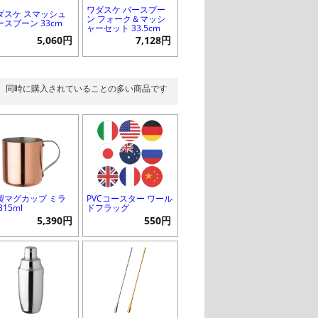
ワダスケ バースプー
ダスケ スマッシュ
ン フォーク＆マッシ
ースプーン 33cm
ャーセット 33.5cm
5,060円
7,128円
同時に購入されていることの多い商品です
製マグカップ ミラ
PVCコースター ワール
315ml
ドフラッグ
5,390円
550円