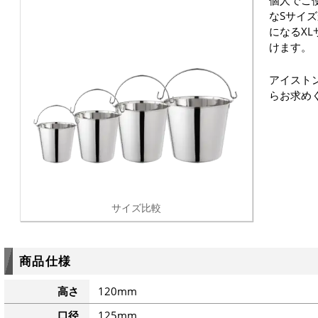
個人でご
なSサイ
になるX
けます。
アイスト
らお求め
サイズ比較
商品仕様
高さ
120mm
口径
125mm