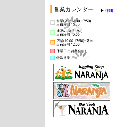
営業カレンダー
詳細
営業(店舗14:00-17:50)
出荷締切 15:00
通販のみ(店舗休)
出荷締切 15:00
店舗(10:00-17:50)+発送
出荷締切 12:00
休業日 出荷業務無し
特殊営業