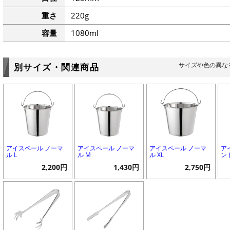
重さ
220g
容量
1080ml
サイズや色の異な
別サイズ・関連商品
アイスペール ノーマ
アイスペール ノーマ
アイスペール ノーマ
ア
ル L
ル M
ル XL
ン
2,200円
1,430円
2,750円