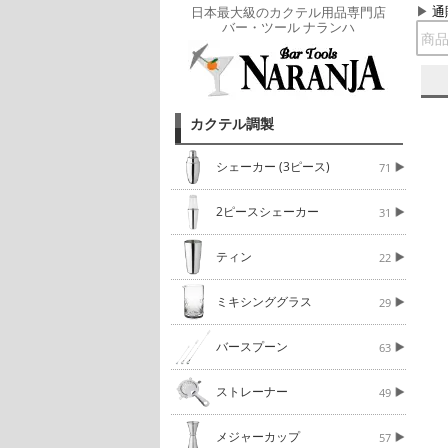
通
日本最大級のカクテル用品専門店
バー・ツール ナランハ
カクテル調製
シェーカー (3ピース)
71
2ピースシェーカー
31
ティン
22
ミキシンググラス
29
バースプーン
63
ストレーナー
49
メジャーカップ
57