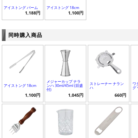
アイストング パーム
アイストング 18cm
1,188円
1,100円
同時購入商品
メジャーカップ ナラ
ストレーナー ナラン
ワ
アイストング 18cm
ンハ 30ml/45ml (目盛
ハ
グ
付)
1,100円
1,045円
660円