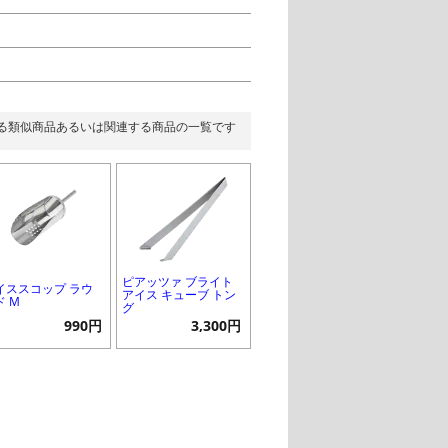
る類似商品あるいは関連する商品の一覧です
ピアッツァ ブライト
イススコップ ラウ
アイス キューブ トン
ド M
グ
990円
3,300円