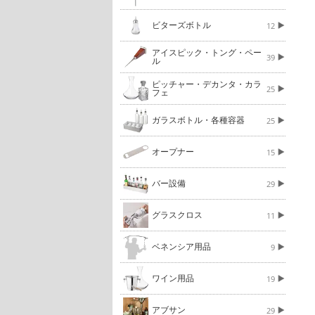
ビターズボトル
12
アイスピック・トング・ペー
39
ル
ピッチャー・デカンタ・カラ
25
フェ
ガラスボトル・各種容器
25
オープナー
15
バー設備
29
グラスクロス
11
ベネンシア用品
9
ワイン用品
19
アブサン
29