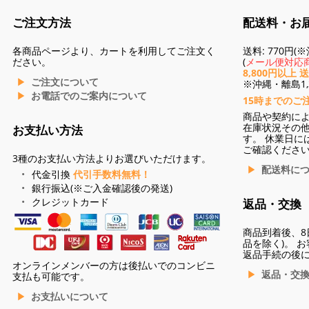
ご注文方法
配送料・お
各商品ページより、カートを利用してご注文く
送料: 770円
ださい。
(
メール便対応商
8,800円以上 
ご注文について
※沖縄・離島1,3
お電話でのご案内について
15時までのご
商品や契約に
在庫状況その
お支払い方法
す。 休業日に
ご確認くださ
3種のお支払い方法よりお選びいただけます。
配送料に
代金引換
代引手数料無料！
銀行振込(※ご入金確認後の発送)
クレジットカード
返品・交換
商品到着後、8
品を除く)。 
返品手続の後
オンラインメンバーの方は後払いでのコンビニ
返品・交
支払も可能です。
お支払いについて