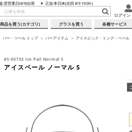
販:翌営業日(8/9)出荷
店舗
:本日休(次回 8/9 10:00-)
ログイン
商品を買う(カテゴリ)
グラスを買う
各種サービス
バー・ツール
トップ
バーアイテム
アイスピック・トング・ペール
#S-05732 Ice Pail Normal S
アイスペール ノーマル S