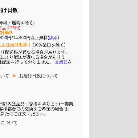
届け日数
(※沖縄・離島を除く)
品 275円
)
送料無料
20円/14,300円以上無料(
詳細
)
注文は当日出荷！
(※休業日を除く)
より配送料が異なる場合があります。
他により配送が遅れる場合がありま
は配送を行っておりません。
営業日
を
い。
ついて
お届け日数について
日以内は返品・交換を承ります(一部商
お客様都合での交換をご希望の場合は、
に新たにご注文ください。
換について