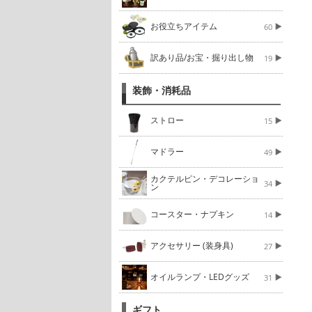
お役立ちアイテム
60
訳あり品/お宝・掘り出し物
19
装飾・消耗品
ストロー
15
マドラー
49
カクテルピン・デコレーショ
34
ン
コースター・ナプキン
14
アクセサリー (装身具)
27
オイルランプ・LEDグッズ
31
ギフト