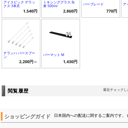
アイスピック デラッ
ミキシンググラス 矢
バーブレード
ア
クス 3本爪
来 500ml
1,540円
2,860円
770円
ナランハ バースプー
バーマット M
ン
2,200円～
1,430円
最近チェックし
閲覧履歴
ショッピングガイド
日本国内への配送に関するご案内です。 