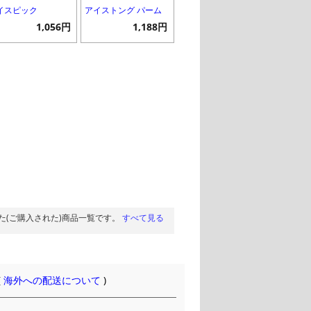
イスピック
アイストング パーム
1,056円
1,188円
た(ご購入された)商品一覧です。
すべて見る
(
海外への配送について
)