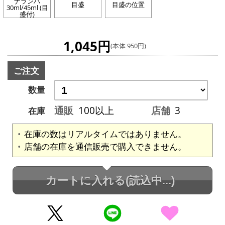
ナランハ
目盛
目盛の位置
30ml/45ml (目
盛付)
1,045円
(本体 950円)
ご注文
数量
通販
100以上
店舗
3
在庫
在庫の数はリアルタイムではありません。
店舗の在庫を通信販売で購入できません。
カートに入れる
(読込中...)