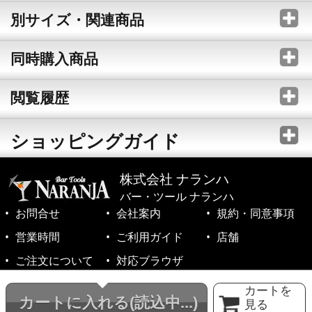
別サイズ・関連商品
同時購入商品
閲覧履歴
ショッピングガイド
株式会社 ナランハ
バー・ツール ナランハ
お問合せ
会社案内
規約・同意事項
営業時間
ご利用ガイド
店舗
ご注文について
対応ブラウザ
©1999-2026 NARANJA Inc. All Rights Reserved.
カートを
カートに入れる
(読込中...)
見る