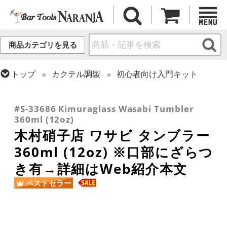
商品カテゴリを見る
トップ
カクテル調製
初心者向け入門キット
トップ
グラス・カップ
グラス (ブランド別)
トップ
グラス・カップ
グラス (用途・形状別)
トップ
グラス・カップ
グラス (用途・形状別)
木村硝子店
酒器 (日本酒・焼酎・泡盛)
タンブラー
#S-33686 Kimuraglass Wasabi Tumbler
360ml (12oz)
木村硝子店 ワサビ タンブラー
360ml (12oz) ※口部にざらつ
き有→詳細はWeb紹介本文
ベストセラー