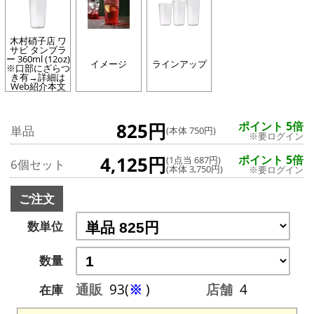
木村硝子店 ワ
サビ タンブラ
ー 360ml (12oz)
イメージ
ラインアップ
※口部にざらつ
き有→詳細は
Web紹介本文
825円
ポイント 5倍
単品
(本体 750円)
※要ログイン
4,125円
ポイント 5倍
(1点当 687円)
6個セット
(本体 3,750円)
※要ログイン
ご注文
数単位
数量
通販
93(
※
)
店舗
4
在庫