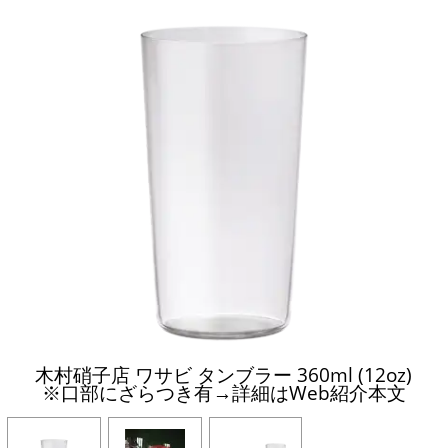
木村硝子店 ワサビ タンブラー 360ml (12oz)
※口部にざらつき有→詳細はWeb紹介本文