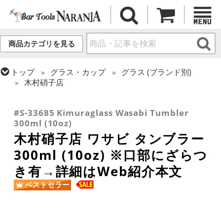
商品カテゴリを見る
トップ
グラス・カップ
グラス (ブランド別)
木村硝子店
トップ
グラス・カップ
グラス (用途・形状別)
トップ
グラス・カップ
グラス (用途・形状別)
酒器 (日本酒・焼酎・泡盛)
タンブラー
#S-33685 Kimuraglass Wasabi Tumbler
300ml (10oz)
木村硝子店 ワサビ タンブラー
300ml (10oz) ※口部にざらつ
き有→詳細はWeb紹介本文
ベストセラー