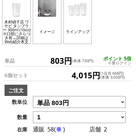
木村硝子店 ワ
サビ タンブラ
ー 300ml (10oz)
イメージ
ラインアップ
※口部にざらつ
き有→詳細は
Web紹介本文
803円
ポイント 5倍
単品
(本体 730円)
※要ログイン
4,015円
(1点当 668円)
6個セット
(本体 3,650円)
ご注文
数単位
数量
通販
58(
※
)
店舗
2
在庫