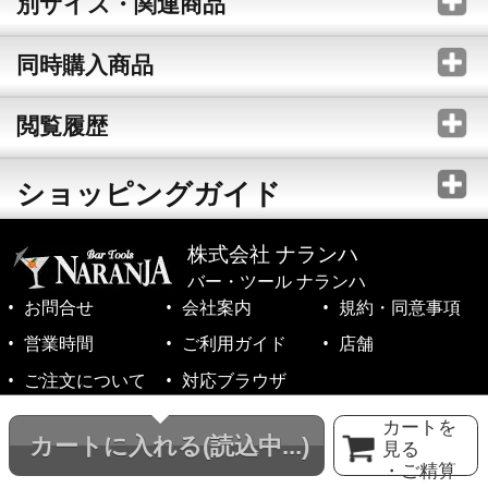
別サイズ・関連商品
同時購入商品
閲覧履歴
ショッピングガイド
株式会社 ナランハ
バー・ツール ナランハ
お問合せ
会社案内
規約・同意事項
営業時間
ご利用ガイド
店舗
ご注文について
対応ブラウザ
©1999-2026 NARANJA Inc. All Rights Reserved.
カートを
カートに入れる
(読込中...)
見る
・ご精算