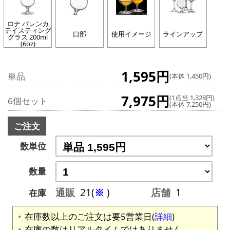
ロナ パレンカ
テイスティング
口部
使用イメージ
ラインアップ
グラス 200ml
(6oz)
1,595円
単品
(本体 1,450円)
7,975円
(1点当 1,328円)
6個セット
(本体 7,250円)
ご注文
数単位
数量
通販
21(
※
)
店舗
1
在庫
在庫数以上のご注文は要5営業日(
詳細
)
在庫の数はリアルタイムではありません。