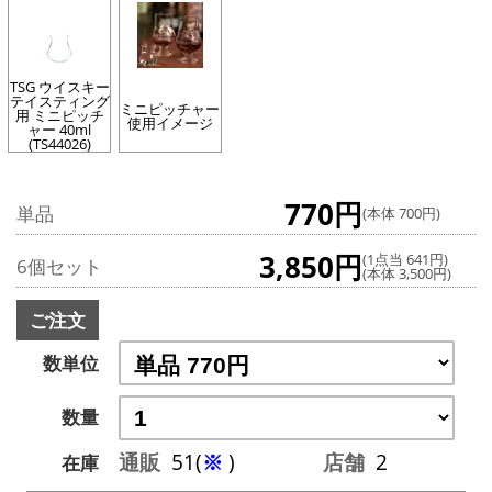
TSG ウイスキー
テイスティング
ミニピッチャー
用 ミニピッチ
使用イメージ
ャー 40ml
(TS44026)
770円
単品
(本体 700円)
3,850円
(1点当 641円)
6個セット
(本体 3,500円)
ご注文
数単位
数量
通販
51(
※
)
店舗
2
在庫