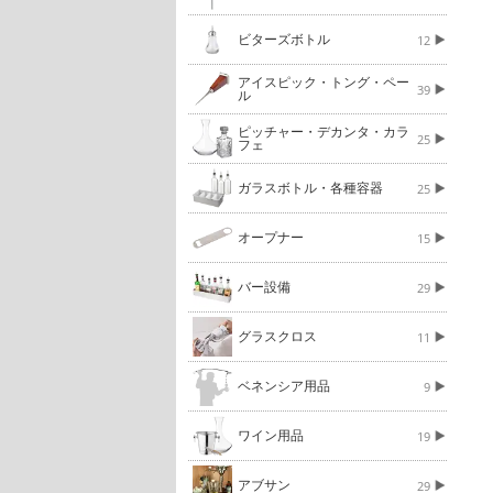
ビターズボトル
12
アイスピック・トング・ペー
39
ル
ピッチャー・デカンタ・カラ
25
フェ
ガラスボトル・各種容器
25
オープナー
15
バー設備
29
グラスクロス
11
ベネンシア用品
9
ワイン用品
19
アブサン
29