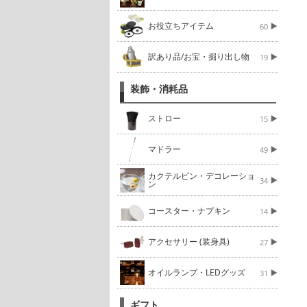
お役立ちアイテム
60
訳あり品/お宝・掘り出し物
19
装飾・消耗品
ストロー
15
マドラー
49
カクテルピン・デコレーショ
34
ン
コースター・ナプキン
14
アクセサリー (装身具)
27
オイルランプ・LEDグッズ
31
ギフト