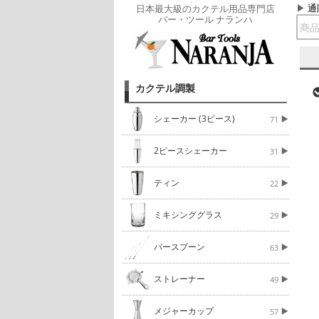
通
日本最大級のカクテル用品専門店
バー・ツール ナランハ
カクテル調製
シェーカー (3ピース)
71
2ピースシェーカー
31
ティン
22
ミキシンググラス
29
バースプーン
63
ストレーナー
49
メジャーカップ
57