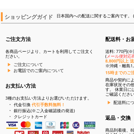
ショッピングガイド
日本国内への配送に関するご案内です。 
ご注文方法
配送料・お
各商品ページより、カートを利用してご注文く
送料: 770円
ださい。
(
メール便対応商
8,800円以上 
ご注文について
※沖縄・離島1,3
お電話でのご案内について
15時までのご
商品や契約に
在庫状況その
お支払い方法
す。 休業日に
ご確認くださ
3種のお支払い方法よりお選びいただけます。
配送料に
代金引換
代引手数料無料！
銀行振込(※ご入金確認後の発送)
クレジットカード
返品・交換
商品到着後、8