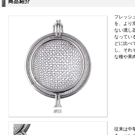
商品紹介
フレッシ
を、より
ない漉し
なってい
どに比べ
し、それ
な種や果
網目
従来は中