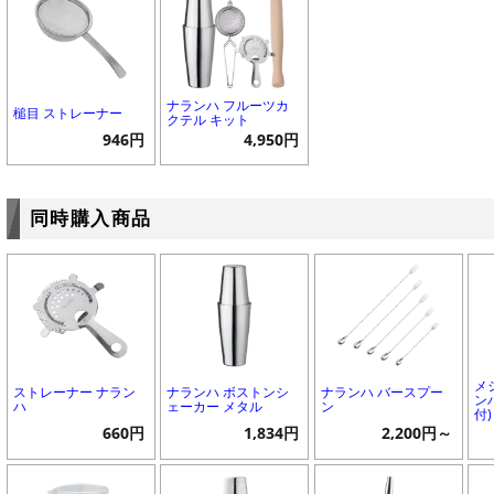
ナランハ フルーツカ
槌目 ストレーナー
クテル キット
946円
4,950円
同時購入商品
メ
ストレーナー ナラン
ナランハ ボストンシ
ナランハ バースプー
ンハ
ハ
ェーカー メタル
ン
付)
660円
1,834円
2,200円～