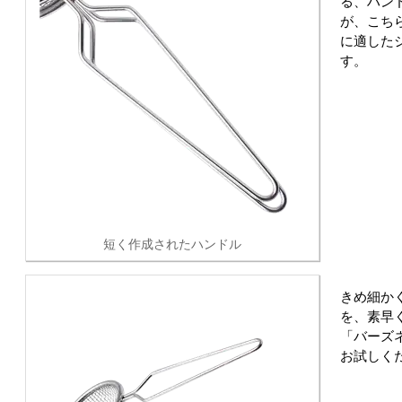
る、ハン
が、こち
に適した
す。
短く作成されたハンドル
きめ細か
を、素早
「バーズ
お試しく