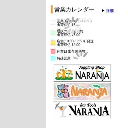
営業カレンダー
詳細
営業(店舗14:00-17:50)
出荷締切 15:00
通販のみ(店舗休)
出荷締切 15:00
店舗(10:00-17:50)+発送
出荷締切 12:00
休業日 出荷業務無し
特殊営業