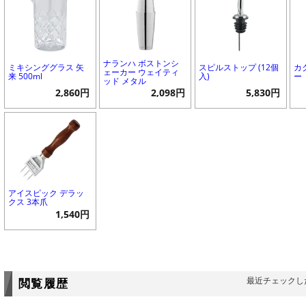
ナランハ ボストンシ
ミキシンググラス 矢
スピルストップ (12個
カ
ェーカー ウェイティ
来 500ml
入)
ー
ッド メタル
2,860円
2,098円
5,830円
アイスピック デラッ
クス 3本爪
1,540円
最近チェックし
閲覧履歴