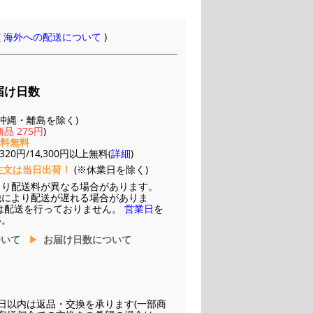
(
海外への配送について
)
届け日数
(※沖縄・離島を除く)
品 275円
)
送料無料
20円/14,300円以上無料(
詳細
)
注文は当日出荷！
(※休業日を除く)
より配送料が異なる場合があります。
他により配送が遅れる場合がありま
は配送を行っておりません。
営業日
を
い。
ついて
お届け日数について
日以内は返品・交換を承ります(一部商