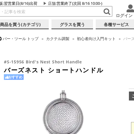
販:翌営業日(8/16)出荷
店舗
:営業終了(次回 8/16 10:00-)
ログイン
商品を買う(カテゴリ)
グラスを買う
各種サービス
バー・ツール
トップ
カクテル調製
初心者向け入門キット
バーズ
バー・ツール
トップ
カクテル調製
ストレーナー
バーズネスト 
#S-15956 Bird's Nest Short Handle
バーズネスト ショートハンドル
おすすめ