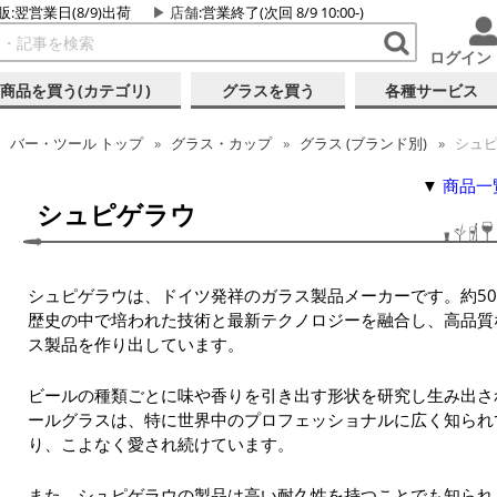
販:翌営業日(8/9)出荷
店舗
:営業終了(次回 8/9 10:00-)
ログイン
商品を買う(カテゴリ)
グラスを買う
各種サービス
バー・ツール トップ
グラス・カップ
グラス (ブランド別)
シュピ
▼
商品一
シュピゲラウ
シュピゲラウは、ドイツ発祥のガラス製品メーカーです。約50
歴史の中で培われた技術と最新テクノロジーを融合し、高品質
ス製品を作り出しています。
ビールの種類ごとに味や香りを引き出す形状を研究し生み出さ
ールグラスは、特に世界中のプロフェッショナルに広く知られ
り、こよなく愛され続けています。
また、シュピゲラウの製品は高い耐久性を持つことでも知られ