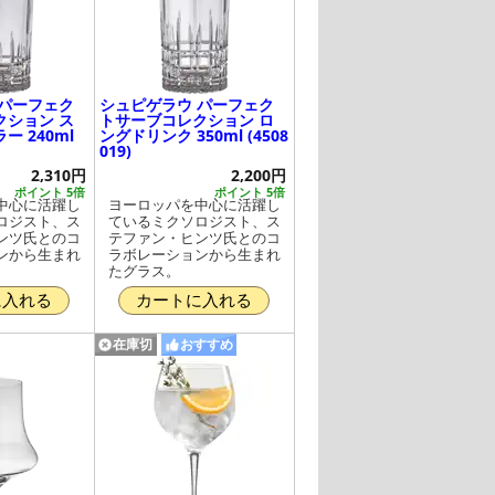
 パーフェク
シュピゲラウ パーフェク
クション ス
トサーブコレクション ロ
 240ml
ングドリンク 350ml (4508
019)
2,310円
2,200円
ポイント 5倍
ポイント 5倍
中心に活躍し
ヨーロッパを中心に活躍し
ロジスト、ス
ているミクソロジスト、ス
ンツ氏とのコ
テファン・ヒンツ氏とのコ
ンから生まれ
ラボレーションから生まれ
たグラス。
に入れる
カートに入れる
在庫切
おすすめ