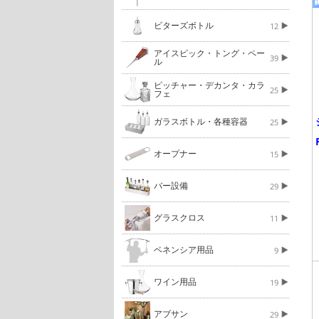
ビターズボトル
12
アイスピック・トング・ペー
39
ル
ピッチャー・デカンタ・カラ
25
フェ
ガラスボトル・各種容器
25
オープナー
15
バー設備
29
グラスクロス
11
ベネンシア用品
9
ワイン用品
19
アブサン
29