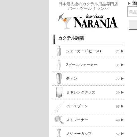
通
日本最大級のカクテル用品専門店
バー・ツール ナランハ
カクテル調製
シェーカー (3ピース)
71
2ピースシェーカー
31
ティン
22
ミキシンググラス
29
バースプーン
63
ストレーナー
49
メジャーカップ
57