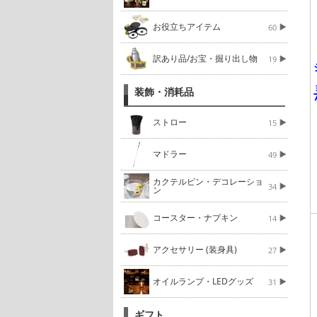
お役立ちアイテム
60
訳あり品/お宝・掘り出し物
19
装飾・消耗品
ストロー
15
マドラー
49
カクテルピン・デコレーショ
34
ン
コースター・ナプキン
14
アクセサリー (装身具)
27
オイルランプ・LEDグッズ
31
ギフト