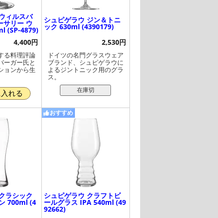
 ウィルスバ
シュピゲラウ ジン＆トニ
ーサリー ウ
ック 630ml (4390179)
 (SP-4879)
4,400円
2,530円
する料理評論
ドイツの名門グラスウェア
バーガー氏と
ブランド、シュピゲラウに
ションから生
よるジントニック用のグラ
。
ス。
在庫切
に入れる
おすすめ
 クラシック
シュピゲラウ クラフトビ
700ml (4
ールグラス IPA 540ml (49
92662)