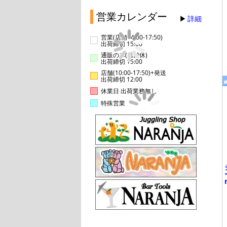
営業カレンダー
詳細
営業(店舗14:00-17:50)
出荷締切 15:00
通販のみ(店舗休)
出荷締切 15:00
店舗(10:00-17:50)+発送
出荷締切 12:00
休業日 出荷業務無し
特殊営業