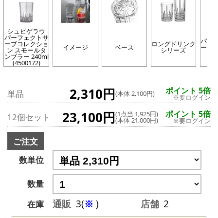
シュピゲラウ
パーフェクトサ
パー
ーブコレクショ
ロングドリンク
イメージ
ベース
ーブ
ン スモールタ
シリーズ
ンブラー 240ml
(4500172)
2,310円
ポイント 5倍
単品
(本体 2,100円)
※要ログイン
23,100円
ポイント 5倍
(1点当 1,925円)
12個セット
(本体 21,000円)
※要ログイン
ご注文
数単位
数量
通販
3(
※
)
店舗
2
在庫