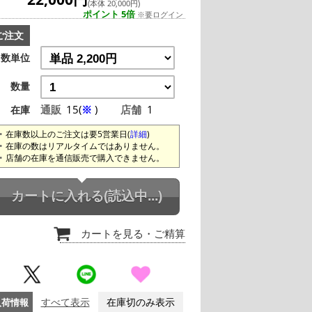
(本体 20,000円)
ポイント 5倍
※要ログイン
ご注文
数単位
数量
通販
15(
※
)
店舗
1
在庫
在庫数以上のご注文は要5営業日(
詳細
)
在庫の数はリアルタイムではありません。
店舗の在庫を通信販売で購入できません。
カートに入れる
(読込中...)
カートを見る
・ご精算
入荷情報
すべて表示
在庫切のみ表示