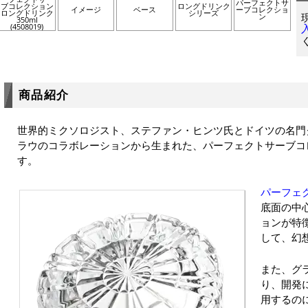
パーフェクトサ
ブコレクション
ロングドリンク
イメージ
ベース
ーブコレクショ
ロングドリンク
シリーズ
ン
350ml
(4508019)
商品紹介
世界的ミクソロジスト、ステファン・ヒンツ氏とドイツの名門
ラウのコラボレーションから生まれた、パーフェクトサーブコ
す。
パーフェ
底面の中
ョンが特
して、幻
また、グ
り、開発
用するの