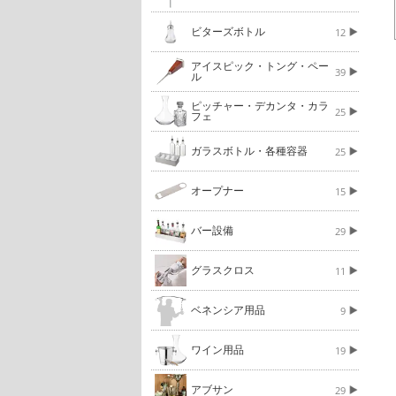
ビターズボトル
12
アイスピック・トング・ペー
39
ル
ピッチャー・デカンタ・カラ
25
フェ
ガラスボトル・各種容器
25
オープナー
15
バー設備
29
グラスクロス
11
ベネンシア用品
9
ワイン用品
19
アブサン
29