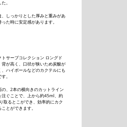
した。
は、しっかりとした厚みと重みがあ
持った時に安定感があります。
クトサーブコレクション ロングド
、背が高く、口径が狭いため炭酸が
く、ハイボールなどのカクテルにも
です。
面の、2本の横向きのカットライン
注ぐことで、上から約45ml、約
量り取るとこができ、効率的にカク
ることができます。