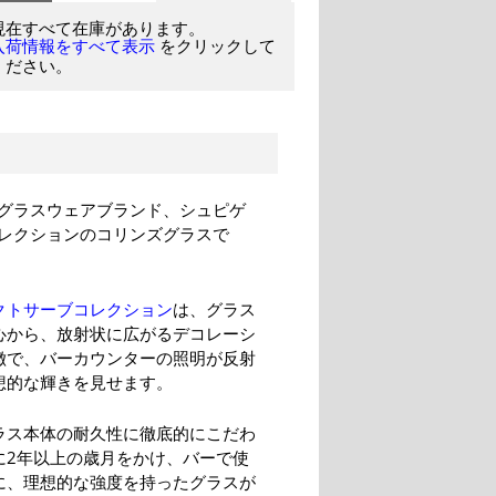
現在すべて在庫があります。
をクリックして
入荷情報をすべて表示
ください。
グラスウェアブランド、シュピゲ
レクションのコリンズグラスで
クトサーブコレクション
は、グラス
心から、放射状に広がるデコレーシ
徴で、バーカウンターの照明が反射
想的な輝きを見せます。
ラス本体の耐久性に徹底的にこだわ
に2年以上の歳月をかけ、バーで使
に、理想的な強度を持ったグラスが