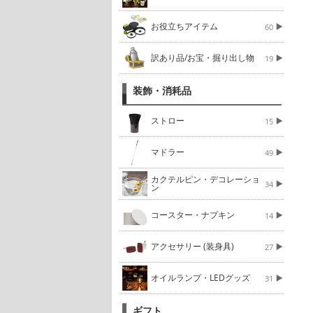
お役立ちアイテム
60
訳あり品/お宝・掘り出し物
19
装飾・消耗品
ストロー
15
マドラー
49
カクテルピン・デコレーショ
34
ン
コースター・ナプキン
14
アクセサリー (装身具)
27
オイルランプ・LEDグッズ
31
ギフト