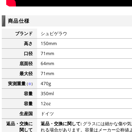
商品仕様
ブランド
シュピゲラウ
高さ
150mm
口径
71mm
底面径
64mm
最大径
71mm
実測重量
470g
(
※
)
容量
350ml
容量
12oz
生産国
ドイツ
返品・交換に
返品・交換に関して:
グラスには細かな傷や気
関して
れる場合があります。容量はメーカー公称値よ