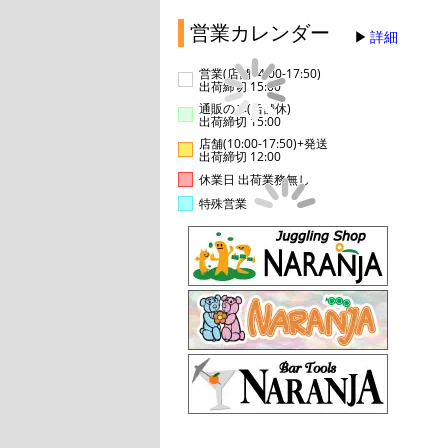
営業カレンダー
詳細
営業(店舗14:00-17:50)
出荷締切 15:00
通販のみ(店舗休)
出荷締切 15:00
店舗(10:00-17:50)+発送
出荷締切 12:00
休業日 出荷業務無し
特殊営業