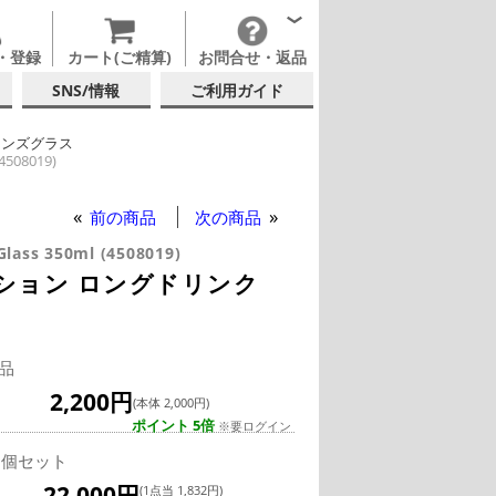
・登録
カート(ご精算)
お問合せ・返品
SNS/情報
ご利用ガイド
リンズグラス
8019)
ピゲラウ
ンブラー
8019)
8019)
前の商品
次の商品
Glass 350ml (4508019)
ション ロングドリンク
品
2,200円
(本体 2,000円)
ポイント 5倍
※要ログイン
2個セット
22,000円
(1点当 1,832円)