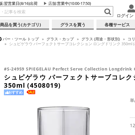
販:翌営業日(8/16)出荷
店舗
:営業中(10:00-17:50)
ログイン
商品を買う(カテゴリ)
グラスを買う
各種サービス
バー・ツール
トップ
グラス・カップ
グラス (用途・形状別)
コ
シュピゲラウ パーフェクトサーブコレクション ロングドリンク 350ml (450
バー・ツール
トップ
グラス・カップ
グラス (ブランド別)
シュ
バー・ツール
トップ
グラス・カップ
グラス (用途・形状別)
タ
シュピゲラウ パーフェクトサーブコレクション ロングドリンク 350ml (450
シュピゲラウ パーフェクトサーブコレクション ロングドリンク 350ml (450
#S-24959 SPIEGELAU Perfect Serve Collection Longdrink 
シュピゲラウ パーフェクトサーブコレク
350ml (4508019)
おすすめ
単
1