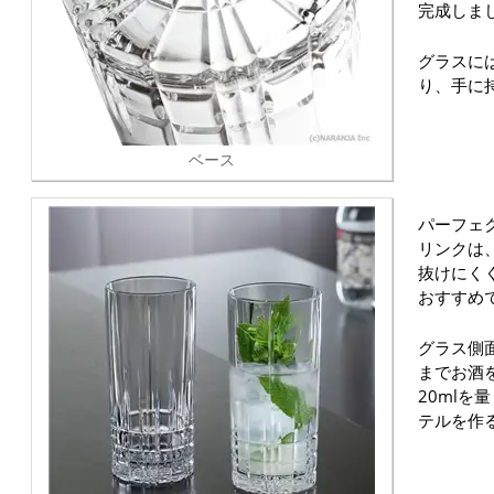
完成しま
グラスに
り、手に
ベース
パーフェ
リンクは
抜けにく
おすすめ
グラス側
までお酒を
20mlを
テルを作