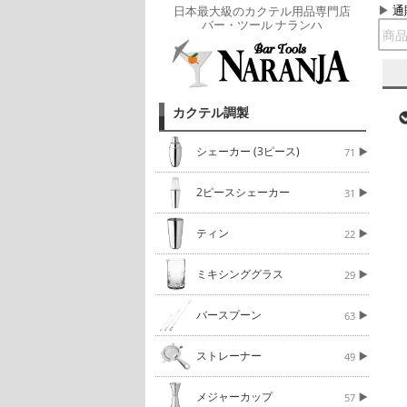
通
日本最大級のカクテル用品専門店
バー・ツール ナランハ
カクテル調製
シェーカー (3ピース)
71
2ピースシェーカー
31
ティン
22
ミキシンググラス
29
バースプーン
63
ストレーナー
49
メジャーカップ
57