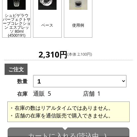
シュピゲラウ
パーフェクトサ
ーブコレクショ
ベース
使用例
ン エスプレッ
ソ 80ml
(4500191)
2,310円
(本体 2,100円)
ご注文
数量
通販
5
店舗
1
在庫
在庫の数はリアルタイムではありません。
店舗の在庫を通信販売で購入できません。
カートに入れる
(読込中...)