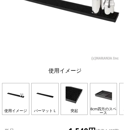
使用イメージ
8cm四方のスペ
使用イメージ
バーマット L
突起
サ
ース