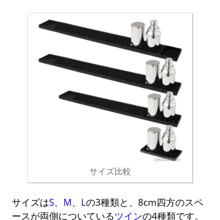
サイズ比較
サイズは
S
、
M
、
L
の3種類と、8cm四方のスペ
ースが両側についている
ツイン
の4種類です。