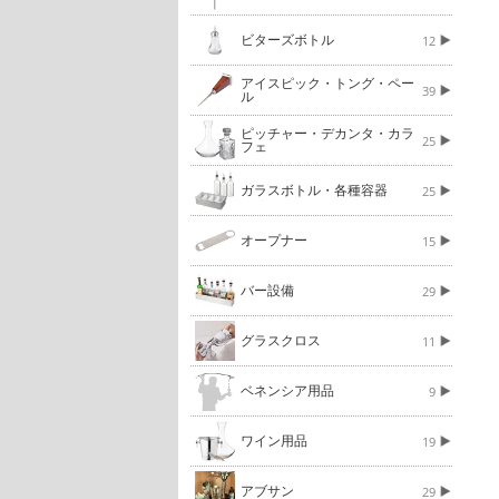
ビターズボトル
12
アイスピック・トング・ペー
39
ル
ピッチャー・デカンタ・カラ
25
フェ
ガラスボトル・各種容器
25
オープナー
15
バー設備
29
グラスクロス
11
ベネンシア用品
9
ワイン用品
19
アブサン
29