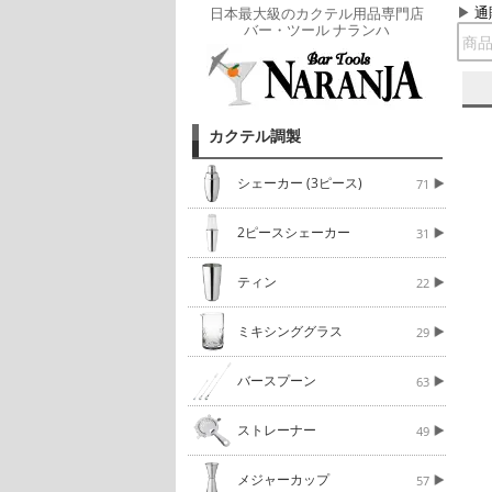
通
日本最大級のカクテル用品専門店
バー・ツール ナランハ
カクテル調製
シェーカー (3ピース)
71
2ピースシェーカー
31
ティン
22
ミキシンググラス
29
バースプーン
63
ストレーナー
49
メジャーカップ
57