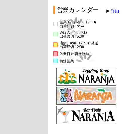
営業カレンダー
詳細
営業(店舗14:00-17:50)
出荷締切 15:00
通販のみ(店舗休)
出荷締切 15:00
店舗(10:00-17:50)+発送
出荷締切 12:00
休業日 出荷業務無し
特殊営業