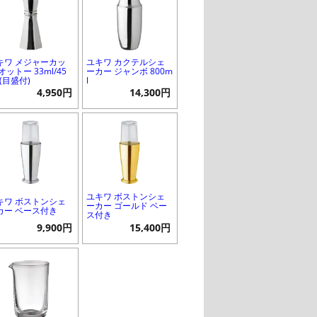
キワ メジャーカッ
ユキワ カクテルシェ
オットー 33ml/45
ーカー ジャンボ 800m
 (目盛付)
l
4,950円
14,300円
ユキワ ボストンシェ
キワ ボストンシェ
ーカー ゴールド ベー
カー ベース付き
ス付き
9,900円
15,400円