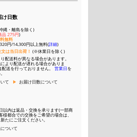
届け日数
(※沖縄・離島を除く)
品 275円
)
送料無料
20円/14,300円以上無料(
詳細
)
注文は当日出荷！
(※休業日を除く)
より配送料が異なる場合があります。
他により配送が遅れる場合がありま
は配送を行っておりません。
営業日
を
い。
ついて
お届け日数について
日以内は返品・交換を承ります(一部商
お客様都合での交換をご希望の場合は、
に新たにご注文ください。
換について