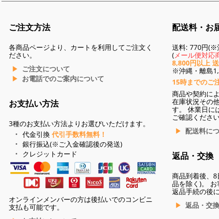
ご注文方法
配送料・お
各商品ページより、カートを利用してご注文く
送料: 770円
ださい。
(
メール便対応商
8,800円以上 
ご注文について
※沖縄・離島1,3
お電話でのご案内について
15時までのご
商品や契約に
在庫状況その
お支払い方法
す。 休業日に
ご確認くださ
3種のお支払い方法よりお選びいただけます。
配送料に
代金引換
代引手数料無料！
銀行振込(※ご入金確認後の発送)
クレジットカード
返品・交換
商品到着後、8
品を除く)。 
返品手続の後
オンラインメンバーの方は後払いでのコンビニ
返品・交
支払も可能です。