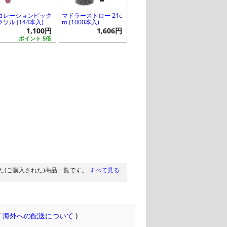
コレーションピック
マドラーストロー 21c
ソル (144本入)
m (1000本入)
1,100円
1,606円
ポイント 5倍
た(ご購入された)商品一覧です。
すべて見る
(
海外への配送について
)