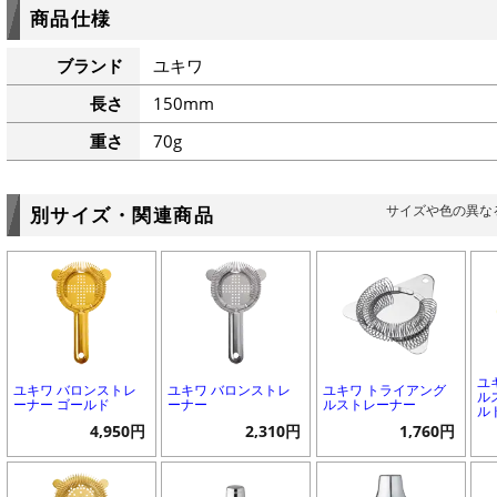
商品仕様
ブランド
ユキワ
長さ
150mm
重さ
70g
サイズや色の異な
別サイズ・関連商品
ユ
ユキワ バロンストレ
ユキワ バロンストレ
ユキワ トライアング
ル
ーナー ゴールド
ーナー
ルストレーナー
ル
4,950円
2,310円
1,760円