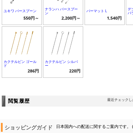
ナランハ バースプー
デ
ユキワ バースプーン
バーマット L
ン
パラ
550円～
2,200円～
1,540円
カクテルピン ゴール
カクテルピン シルバ
ド
ー
286円
220円
最近チェックし
閲覧履歴
ショッピングガイド
日本国内への配送に関するご案内です。 