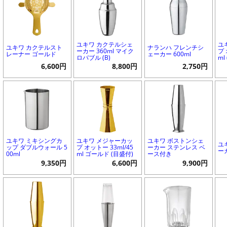
ユキワ カクテルシェ
ユ
ユキワ カクテルスト
ナランハ フレンチシ
ーカー 360ml マイク
プ 
レーナー ゴールド
ェーカー 600ml
ロバブル (B)
ml
6,600円
8,800円
2,750円
ユキワ ミキシングカ
ユキワ メジャーカッ
ユキワ ボストンシェ
ユ
ップ ダブルウォール 5
プ オットー 33ml/45
ーカー ステンレス ベ
ー
00ml
ml ゴールド (目盛付)
ース付き
9,350円
6,600円
9,900円