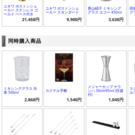
ユキワ ボストンシェ
ユキワ ボストンシェ
青山硝子 ミキシング
田
ーカー ステンレス ゴ
ーカー スタンダード
グラス エコー 450ml
グラ
ールド ベース付き
21,450円
9,900円
3,630円
同時購入商品
メジャーカップ ナラ
ミキシンググラス 矢
ス
カクテル手帳
ンハ 30ml/45ml (目盛
来 500ml
ル
付)
2,860円
1,540円
1,045円