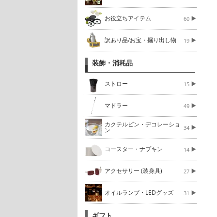
お役立ちアイテム
60
訳あり品/お宝・掘り出し物
19
装飾・消耗品
ストロー
15
マドラー
49
カクテルピン・デコレーショ
34
ン
コースター・ナプキン
14
アクセサリー (装身具)
27
オイルランプ・LEDグッズ
31
ギフト