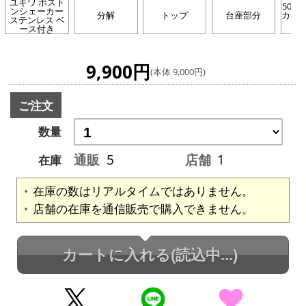
ユキワ ボスト
500
ンシェーカー
分解
トップ
台座部分
カー
ステンレス ベ
ース付き
9,900円
(本体 9,000円)
ご注文
数量
通販
5
店舗
1
在庫
在庫の数はリアルタイムではありません。
店舗の在庫を通信販売で購入できません。
カートに入れる
(読込中...)