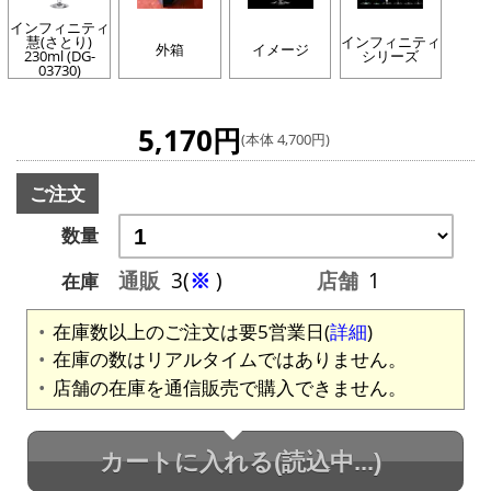
インフィニティ
慧(さとり)
インフィニティ
外箱
イメージ
230ml (DG-
シリーズ
03730)
5,170円
(本体 4,700円)
ご注文
数量
通販
3(
※
)
店舗
1
在庫
在庫数以上のご注文は要5営業日(
詳細
)
在庫の数はリアルタイムではありません。
店舗の在庫を通信販売で購入できません。
カートに入れる
(読込中...)