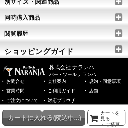
別サイズ・関連商品
同時購入商品
閲覧履歴
ショッピングガイド
株式会社 ナランハ
バー・ツール ナランハ
お問合せ
会社案内
規約・同意事項
営業時間
ご利用ガイド
店舗
ご注文について
対応ブラウザ
©1999-2026 NARANJA Inc. All Rights Reserved.
カートを
カートに入れる
(読込中...)
見る
・ご精算