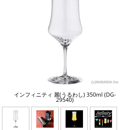
インフィニティ 麗(うるわし) 350ml (DG-
29540)