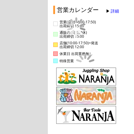
営業カレンダー
詳細
営業(店舗14:00-17:50)
出荷締切 15:00
通販のみ(店舗休)
出荷締切 15:00
店舗(10:00-17:50)+発送
出荷締切 12:00
休業日 出荷業務無し
特殊営業