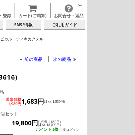
・登録
カート(ご精算)
お問合せ・返品
SNS/情報
ご利用ガイド
ロピカル・ティキカクテル
ブレット
ー
前の商品
次の商品
616)
品
通常価格
1,683円
(本体 1,530円)
1,980円
2個セット
19,800円
(1点当 1,650円)
(本体 18,000円)
ポイント 5倍
※要ログイン