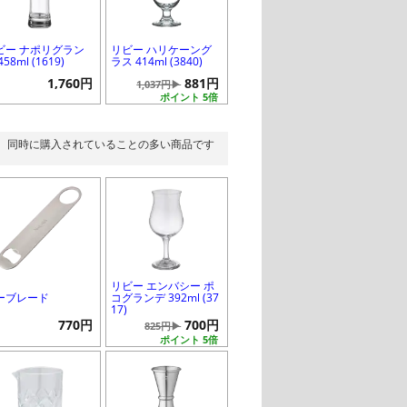
ビー ナポリグラン
リビー ハリケーング
458ml (1619)
ラス 414ml (3840)
1,760円
881円
1,037円▶
ポイント 5倍
同時に購入されていることの多い商品です
リビー エンバシー ポ
ーブレード
コグランデ 392ml (37
17)
770円
700円
825円▶
ポイント 5倍