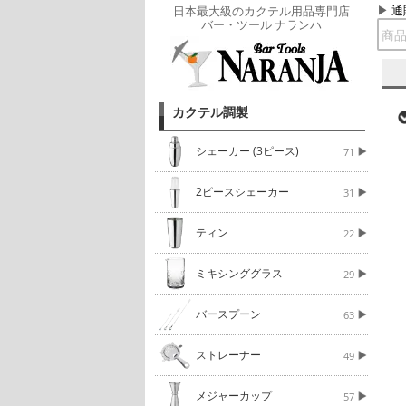
通
日本最大級のカクテル用品専門店
バー・ツール ナランハ
カクテル調製
シェーカー (3ピース)
71
2ピースシェーカー
31
ティン
22
ミキシンググラス
29
バースプーン
63
ストレーナー
49
メジャーカップ
57