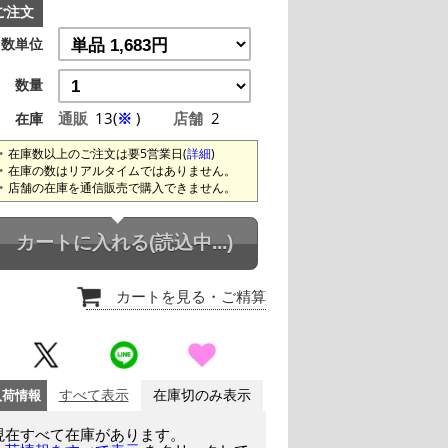
ご注文
数単位
数量
通販
13(
※
)
店舗
2
在庫
在庫数以上のご注文は要5営業日(
詳細
)
在庫の数はリアルタイムではありません。
店舗の在庫を通信販売で購入できません。
カートに入れる
(読込中...)
カートを見る
・ご精算
入荷情報
すべて表示
在庫切のみ表示
現在すべて在庫があります。