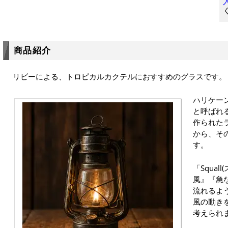
商品紹介
リビーによる、トロピカルカクテルにおすすめのグラスです。
ハリケー
と呼ばれ
作られた
から、そ
す。
「Squa
風』『急
流れるよ
風の動き
考えられ