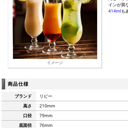
インが異
414ml
も
イメージ
商品仕様
ブランド
リビー
高さ
210mm
口径
79mm
底面径
76mm