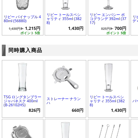
リビー トールスペシ
リビー エンバシー ポ
リビー パイナップル 4
リ
ャリティ 355ml (382
コグランデ 392ml (37
80ml (56880)
デ 
8)
17)
1,215円
1,430円
700円
1,430円▶
825円▶
ポイント 5倍
ポイント 5倍
同時購入商品
TSG ロングタンブラー
リビー トールスペシ
ストレーナー ナラン
ジャパネスク 400ml
ャリティ 355ml (382
バ
ハ
(B-26102HS)
8)
826円
660円
1,430円