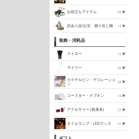
お役立ちアイテム
60
訳あり品/お宝・掘り出し物
19
装飾・消耗品
ストロー
15
マドラー
49
カクテルピン・デコレーショ
34
ン
コースター・ナプキン
14
アクセサリー (装身具)
27
オイルランプ・LEDグッズ
31
ギフト