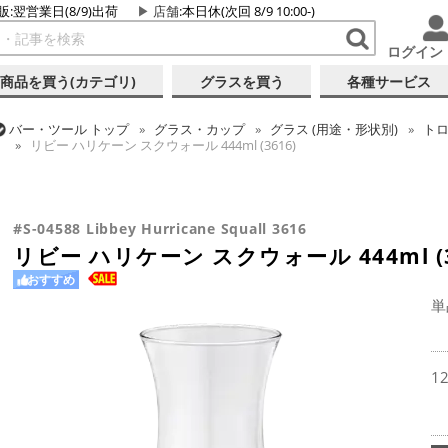
販:翌営業日(8/9)出荷
店舗
:本日休(次回 8/9 10:00-)
ログイン
商品を買う(カテゴリ)
グラスを買う
各種サービス
バー・ツール
トップ
グラス・カップ
グラス (用途・形状別)
ト
リビー ハリケーン スクウォール 444ml (3616)
バー・ツール
トップ
グラス・カップ
グラス (用途・形状別)
ゴ
バー・ツール
トップ
グラス・カップ
グラス (ブランド別)
リビ
リビー ハリケーン スクウォール 444ml (3616)
リビー ハリケーン スクウォール 444ml (3616)
#S-04588 Libbey Hurricane Squall 3616
リビー ハリケーン スクウォール 444ml (3
おすすめ
単
1