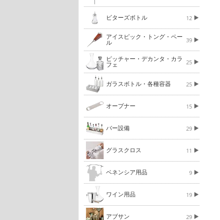
ビターズボトル
12
アイスピック・トング・ペー
39
ル
ピッチャー・デカンタ・カラ
25
フェ
ガラスボトル・各種容器
25
オープナー
15
バー設備
29
グラスクロス
11
ベネンシア用品
9
ワイン用品
19
アブサン
29