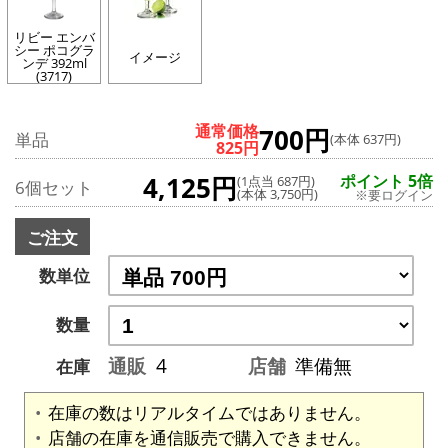
リビー エンバ
シー ポコグラ
イメージ
ンデ 392ml
(3717)
通常価格
700円
単品
(本体 637円)
825円
4,125円
ポイント 5倍
(1点当 687円)
6個セット
(本体 3,750円)
※要ログイン
ご注文
数単位
数量
通販
4
店舗
準備無
在庫
在庫の数はリアルタイムではありません。
店舗の在庫を通信販売で購入できません。