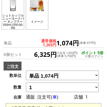
シュトルッツル
ニューヨークバ
ー タンブラー
イメージ
350ml (350-00-
09)
通常価格
1,074円
単品
(本体 977円)
1,265円
6,325円
ポイント 5倍
(1点当 1,053円)
6個セット
(本体 5,750円)
※要ログイン
ご注文
数単位
数量
通販
注文可(
※
)
店舗
1
在庫