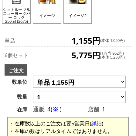
シュトルッツル
ニューヨークバ
イメージ
イメージ2
ー ロック
250ml (2675)
1,155円
単品
(本体 1,050円)
5,775円
(1点当 962円)
6個セット
(本体 5,250円)
ご注文
数単位
数量
通販
4(
※
)
店舗
1
在庫
在庫数以上のご注文は要5営業日(
詳細
)
在庫の数はリアルタイムではありません。