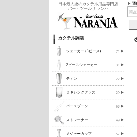
通
日本最大級のカクテル用品専門店
バー・ツール ナランハ
カクテル調製
シェーカー (3ピース)
71
2ピースシェーカー
31
ティン
22
ミキシンググラス
29
バースプーン
63
ストレーナー
49
メジャーカップ
57