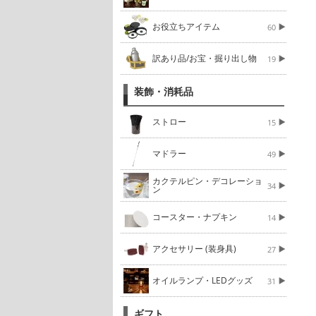
お役立ちアイテム
60
訳あり品/お宝・掘り出し物
19
装飾・消耗品
ストロー
15
マドラー
49
カクテルピン・デコレーショ
34
ン
コースター・ナプキン
14
アクセサリー (装身具)
27
オイルランプ・LEDグッズ
31
ギフト