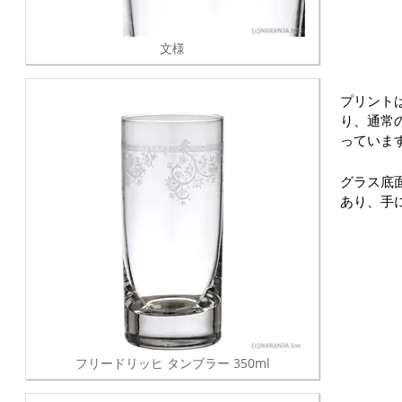
文様
プリント
り、通常
っていま
グラス底
あり、手
フリードリッヒ タンブラー 350ml