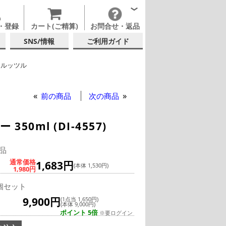
・登録
カート(ご精算)
お問合せ・返品
SNS/情報
ご利用ガイド
トルッツル
ンブラー
前の商品
次の商品
0ml (DI-4557)
品
通常価格
1,683円
(本体 1,530円)
1,980円
個セット
9,900円
(1点当 1,650円)
(本体 9,000円)
ポイント 5倍
※要ログイン