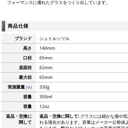
フォーマンスに優れたグラスをつくり出しています。
商品仕様
ブランド
シュトルッツル
高さ
140mm
口径
65mm
底面径
62mm
最大径
65mm
実測重量
330g
(
※
)
容量
350ml
容量
12oz
返品・交換に
返品・交換に関して:
グラスには細かな傷や気
関して
れる場合があります。容量はメーカー公称値よ
あります。弊社およびメーカーの基準で商品