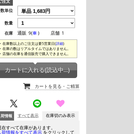
ご注文
数単位
数量
通販
9(
※
)
店舗
1
在庫
在庫数以上のご注文は要5営業日(
詳細
)
在庫の数はリアルタイムではありません。
店舗の在庫を通信販売で購入できません。
カートに入れる
(読込中...)
カートを見る
・ご精算
入荷情報
すべて表示
在庫切のみ表示
現在すべて在庫があります。
をクリックして
入荷情報をすべて表示