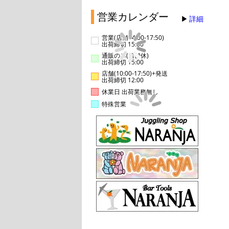
営業カレンダー
詳細
営業(店舗14:00-17:50)
出荷締切 15:00
通販のみ(店舗休)
出荷締切 15:00
店舗(10:00-17:50)+発送
出荷締切 12:00
休業日 出荷業務無し
特殊営業