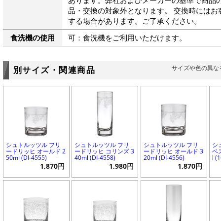
品・交換の対象外となります。 交換時にはお
する場合があります。ご了承ください。
食洗機の使用
可：食洗機をご利用いただけます。
サイズや色の異な
別サイズ・関連商品
シュトルッツル フリ
シュトルッツル フリ
シュトルッツル フリ
シ
ードリッヒ オールド 2
ードリッヒ コリンズ 3
ードリッヒ オールド 3
ベ
50ml (DI-4555)
40ml (DI-4558)
20ml (DI-4556)
l (
1,870円
1,980円
1,870円