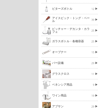
ビターズボトル
12
アイスピック・トング・ペー
39
ル
ピッチャー・デカンタ・カラ
25
フェ
ガラスボトル・各種容器
25
オープナー
15
バー設備
29
グラスクロス
11
ベネンシア用品
9
ワイン用品
19
アブサン
29