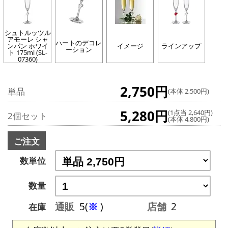
シュトルッツル
アモーレ シャ
ハートのデコレ
ンパン ホワイ
イメージ
ラインアップ
ーション
ト 175ml (SL-
07360)
2,750円
単品
(本体 2,500円)
5,280円
(1点当 2,640円)
2個セット
(本体 4,800円)
ご注文
数単位
数量
通販
5(
※
)
店舗
2
在庫