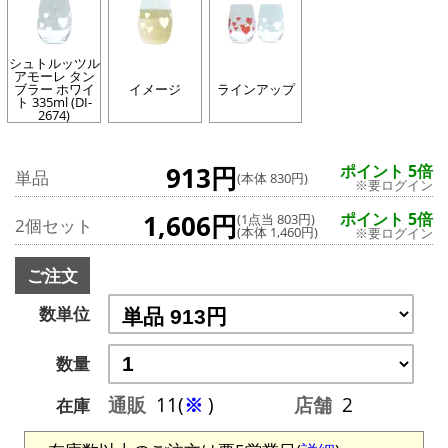
シュトルッツル
アモーレ タン
ブラー ホワイ
イメージ
ラインアップ
ト 335ml (DI-
2674)
913円
ポイント 5倍
単品
(本体 830円)
※要ログイン
1,606円
ポイント 5倍
(1点当 803円)
2個セット
(本体 1,460円)
※要ログイン
ご注文
数単位
数量
通販
11(
※
)
店舗
2
在庫