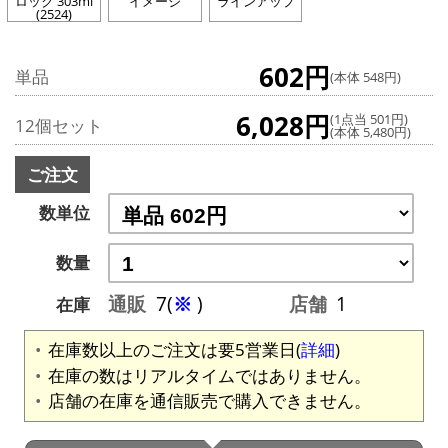
ロック 303ml
イメージ
ラインアップ
(2524)
602円
単品
(本体 548円)
6,028円
(1点当 501円)
12個セット
(本体 5,480円)
ご注文
数単位
数量
通販
7(
※
)
店舗
1
在庫
在庫数以上のご注文は要5営業日(
詳細
)
在庫の数はリアルタイムではありません。
店舗の在庫を通信販売で購入できません。