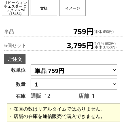
リビー ウィン
チェスター ロ
文様
イメージ
ック 237ml
(15454)
759円
単品
(本体 690円)
3,795円
(1点当 632円)
6個セット
(本体 3,450円)
ご注文
数単位
数量
通販
12
店舗
1
在庫
在庫の数はリアルタイムではありません。
店舗の在庫を通信販売で購入できません。