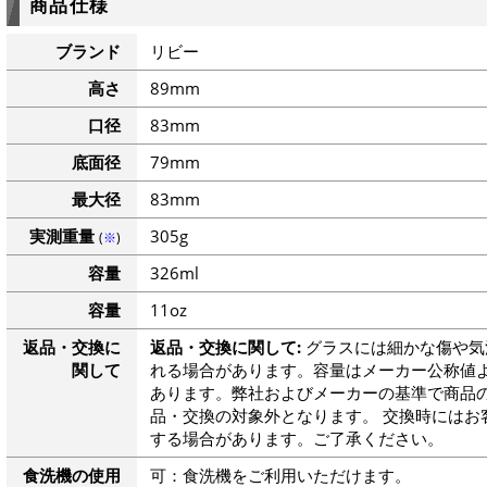
商品仕様
ブランド
リビー
高さ
89mm
口径
83mm
底面径
79mm
最大径
83mm
実測重量
305g
(
※
)
容量
326ml
容量
11oz
返品・交換に
返品・交換に関して:
グラスには細かな傷や気
関して
れる場合があります。容量はメーカー公称値よ
あります。弊社およびメーカーの基準で商品
品・交換の対象外となります。 交換時にはお
する場合があります。ご了承ください。
食洗機の使用
可：食洗機をご利用いただけます。