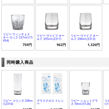
リビー ウィンチェス
リビー ヴァイブ オー
リビー ヴァイブ オー
ター ロック 237ml (15
ルド 355ml (2311)
ルド 296ml (2313)
454)
759円
962円
1,320円
同時購入商品
リビー コリンズ 296m
グラスクロス トレシ
リビー ショットグラ
リ
l (2310)
ー
ス 59ml (5126)
l (