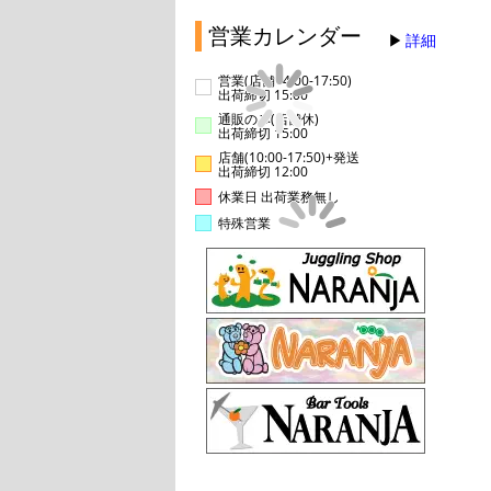
営業カレンダー
詳細
営業(店舗14:00-17:50)
出荷締切 15:00
通販のみ(店舗休)
出荷締切 15:00
店舗(10:00-17:50)+発送
出荷締切 12:00
休業日 出荷業務無し
特殊営業