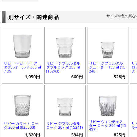
サイズや色の異な
別サイズ・関連商品
リビー ヘビーベース
リビー ジブラルタル
リビー ジブラルタル
リ
ダブルオールド 385ml
ダブルロック 355ml
シューター 133ml (15
ロッ
(139)
(15243)
248)
D)
1,050円
660円
528円
リビー ウィンチェス
リビー カラット ロッ
リビー ジブラルタル
リ
ター ロック 296ml (15
ク 360ml (925500)
ロック 207ml (15241)
ラー
457)
1,320円
594円
825円