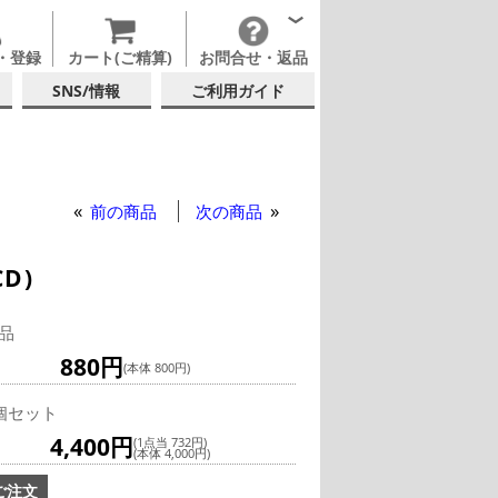
・登録
カート(ご精算)
お問合せ・返品
SNS/情報
ご利用ガイド
ー
ックグラス
前の商品
次の商品
D)
品
880円
(本体 800円)
個セット
4,400円
(1点当 732円)
(本体 4,000円)
ご注文