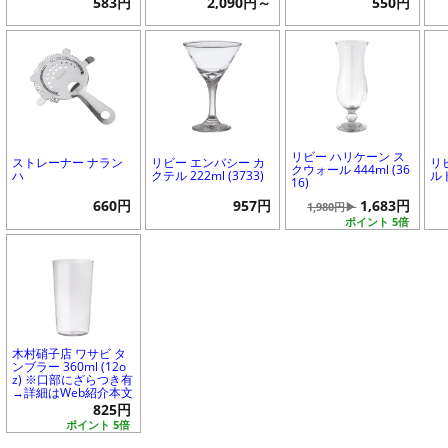
583円
2,090円～
550円
リビー ハリケーン ス
ストレーナー ナラン
リビー エンバシー カ
リ
クウォール 444ml (36
ハ
クテル 222ml (3733)
ルド
16)
660円
957円
1,683円
1,980円▶
ポイント 5倍
木村硝子店 ワサビ タ
ンブラー 360ml (12o
z) ※口部にざらつき有
→詳細はWeb紹介本文
825円
ポイント 5倍