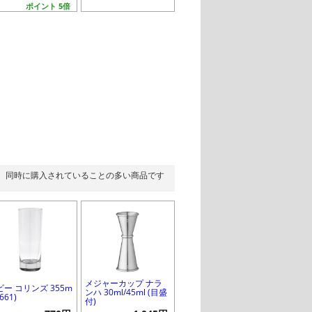
ポイント 5倍
同時に購入されていることの多い商品です
メジャーカップ ナラ
ビー コリンズ 355m
ンハ 30ml/45ml (目盛
1661)
付)