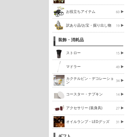
お役立ちアイテム
60
訳あり品/お宝・掘り出し物
19
装飾・消耗品
ストロー
15
マドラー
49
カクテルピン・デコレーショ
34
ン
コースター・ナプキン
14
アクセサリー (装身具)
27
オイルランプ・LEDグッズ
31
ギフト