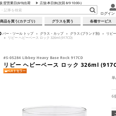
販:翌営業日(8/9)出荷
店舗
:本日休(次回 8/9 10:00-)
ログイン
商品を買う(カテゴリ)
グラスを買う
各種サービス
バー・ツール
トップ
グラス・カップ
グラス (ブランド別)
リビ
リビー ヘビーベース ロック 326ml (917CD)
バー・ツール
トップ
グラス・カップ
グラス (用途・形状別)
ロ
リビー ヘビーベース ロック 326ml (917CD)
#S-05284 Libbey Heavy Base Rock 917CD
リビー ヘビーベース ロック 326ml (917C
ベストセラー
単
6