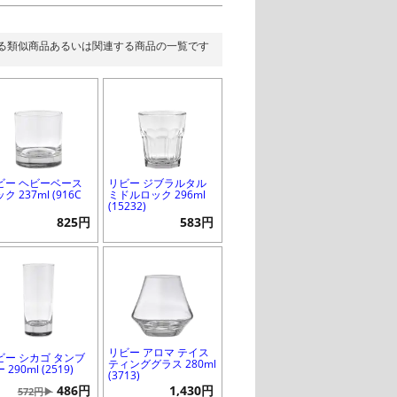
る類似商品あるいは関連する商品の一覧です
ビー ヘビーベース
リビー ジブラルタル
ク 237ml (916C
ミドルロック 296ml
(15232)
825円
583円
リビー アロマ テイス
ビー シカゴ タンブ
ティンググラス 280ml
 290ml (2519)
(3713)
486円
1,430円
572円▶