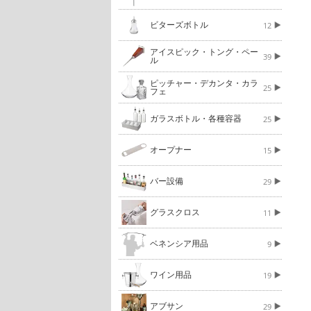
ビターズボトル
12
アイスピック・トング・ペー
39
ル
ピッチャー・デカンタ・カラ
25
フェ
ガラスボトル・各種容器
25
オープナー
15
バー設備
29
グラスクロス
11
ベネンシア用品
9
ワイン用品
19
アブサン
29