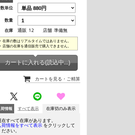
数単位
数量
通販
12
店舗
準備無
在庫
在庫の数はリアルタイムではありません。
店舗の在庫を通信販売で購入できません。
カートに入れる
(読込中...)
カートを見る
・ご精算
入荷情報
すべて表示
在庫切のみ表示
現在すべて在庫があります。
をクリックして
入荷情報をすべて表示
ください。