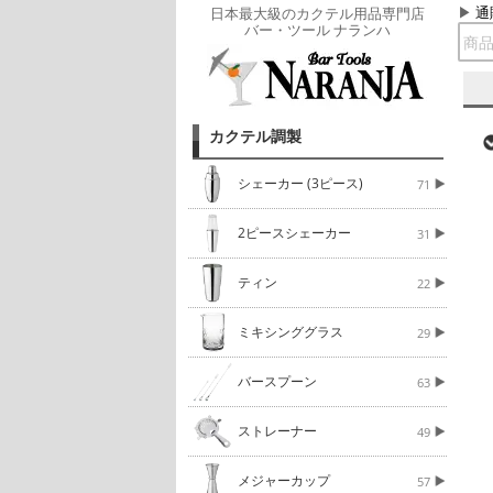
通
日本最大級のカクテル用品専門店
バー・ツール ナランハ
カクテル調製
シェーカー (3ピース)
71
2ピースシェーカー
31
ティン
22
ミキシンググラス
29
バースプーン
63
ストレーナー
49
メジャーカップ
57