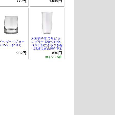
770円
1,045円
木村硝子店 ワサビ タ
ビー ヴァイブ オー
ンブラー 420ml (14o
 355ml (2311)
z) ※口部にざらつき有
→詳細はWeb紹介本文
962円
836円
ポイント 5倍