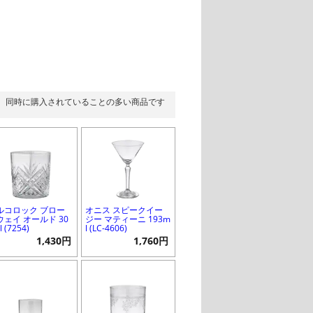
同時に購入されていることの多い商品です
ルコロック ブロー
オニス スピークイー
ウェイ オールド 30
ジー マティーニ 193m
l (7254)
l (LC-4606)
1,430円
1,760円