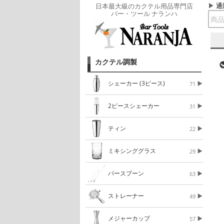
通
日本最大級のカクテル用品専門店
バー・ツール ナランハ
カクテル調製
シェーカー (3ピース)
71
2ピースシェーカー
31
ティン
22
ミキシンググラス
29
バースプーン
63
ストレーナー
49
メジャーカップ
57