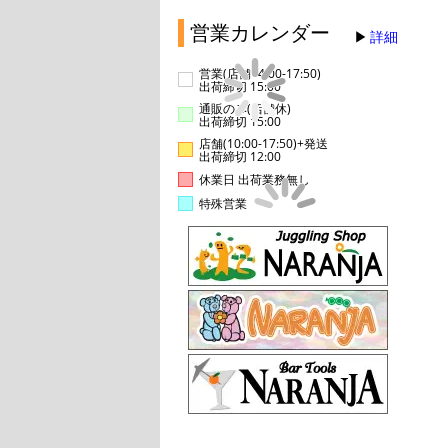
営業カレンダー
詳細
営業(店舗14:00-17:50)
出荷締切 15:00
通販のみ(店舗休)
出荷締切 15:00
店舗(10:00-17:50)+発送
出荷締切 12:00
休業日 出荷業務無し
特殊営業