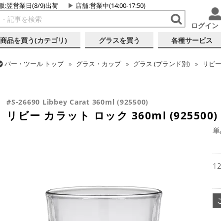
販:翌営業日(8/9)出荷
店舗
:営業中(14:00-17:50)
ログイン
商品を買う(カテゴリ)
グラスを買う
各種サービス
バー・ツール
トップ
グラス・カップ
グラス (ブランド別)
リビ
バー・ツール
トップ
グラス・カップ
グラス (用途・形状別)
ロ
リビー カラット ロック 360ml (925500)
#S-26690 Libbey Carat 360ml (925500)
リビー カラット ロック 360ml (925500)
単
1