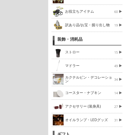
お役立ちアイテム
60
訳あり品/お宝・掘り出し物
19
装飾・消耗品
ストロー
15
マドラー
49
カクテルピン・デコレーショ
34
ン
コースター・ナプキン
14
アクセサリー (装身具)
27
オイルランプ・LEDグッズ
31
ギフト