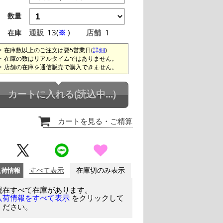
数量
通販
13(
※
)
店舗
1
在庫
在庫数以上のご注文は要5営業日(
詳細
)
在庫の数はリアルタイムではありません。
店舗の在庫を通信販売で購入できません。
カートに入れる
(読込中...)
カートを見る
・ご精算
入荷情報
すべて表示
在庫切のみ表示
現在すべて在庫があります。
をクリックして
入荷情報をすべて表示
ください。