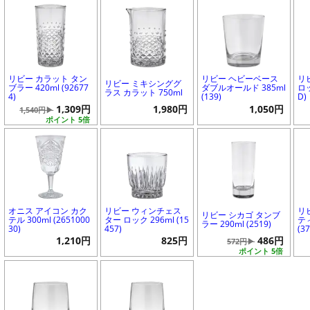
リビー カラット タン
リビー ヘビーベース
リ
リビー ミキシンググ
ブラー 420ml (92677
ダブルオールド 385ml
ロッ
ラス カラット 750ml
4)
(139)
D)
1,309円
1,980円
1,050円
1,540円▶
ポイント 5倍
オニス アイコン カク
リビー ウィンチェス
リ
リビー シカゴ タンブ
テル 300ml (2651000
ター ロック 296ml (15
テ
ラー 290ml (2519)
30)
457)
(3
1,210円
825円
486円
572円▶
ポイント 5倍