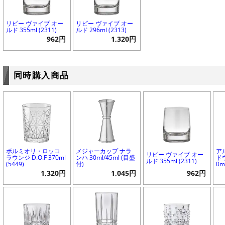
リビー ヴァイブ オー
リビー ヴァイブ オー
ルド 355ml (2311)
ルド 296ml (2313)
962円
1,320円
同時購入商品
ボルミオリ・ロッコ
メジャーカップ ナラ
ア
リビー ヴァイブ オー
ラウンジ D.O.F 370ml
ンハ 30ml/45ml (目盛
ド
ルド 355ml (2311)
(5449)
付)
0m
1,320円
1,045円
962円