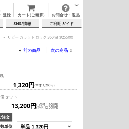
・登録
カート(ご精算)
お問合せ・返品
SNS/情報
ご利用ガイド
ー
リビー カラット ロック 360ml (925500)
ックグラス
前の商品
次の商品
品
1,320円
(本体 1,200円)
2個セット
13,200円
(1点当 1,100円)
(本体 12,000円)
ご注文
数単位