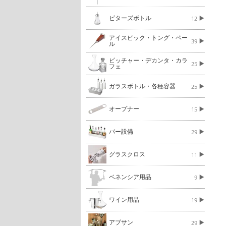
ビターズボトル
12
アイスピック・トング・ペー
39
ル
ピッチャー・デカンタ・カラ
25
フェ
ガラスボトル・各種容器
25
オープナー
15
バー設備
29
グラスクロス
11
ベネンシア用品
9
ワイン用品
19
アブサン
29