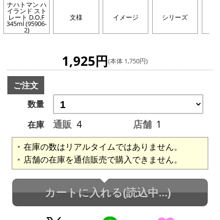
ナハトマン ハ
イランド スト
レート D.O.F
文様
イメージ
シリーズ
カ
345ml (95906-
2)
1,925円
(本体 1,750円)
ご注文
数量
通販
4
店舗
1
在庫
在庫の数はリアルタイムではありません。
店舗の在庫を通信販売で購入できません。
カートに入れる
(読込中...)